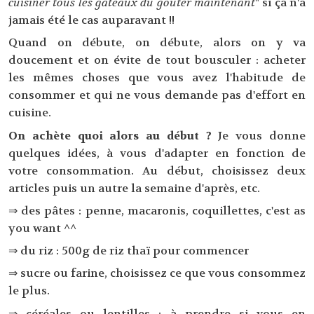
cuisiner tous les gâteaux du goûter maintenant
" si ça n'a
jamais été le cas auparavant !!
Quand on débute, on débute, alors on y va
doucement et on évite de tout bousculer : acheter
les mêmes choses que vous avez l'habitude de
consommer et qui ne vous demande pas d'effort en
cuisine.
On achète quoi alors au début ?
Je vous donne
quelques idées, à vous d'adapter en fonction de
votre consommation. Au début, choisissez deux
articles puis un autre la semaine d'après, etc.
⇒ des pâtes : penne, macaronis, coquillettes, c'est as
you want ^^
⇒ du riz : 500g de riz thaï pour commencer
⇒ sucre ou farine, choisissez ce que vous consommez
le plus.
⇒ céréales ou lentilles : à prendre si vous en