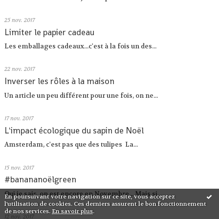
25
nov. 2017
Limiter le papier cadeau
Les emballages cadeaux...c'est à la fois un des...
22
nov. 2017
Inverser les rôles à la maison
Un article un peu différent pour une fois, on ne...
17
nov. 2017
L'impact écologique du sapin de Noël
Amsterdam, c'est pas que des tulipes La...
15
nov. 2017
#banananoëlgreen
Oui je sais, on est encore en Novembre... Mais si...
En poursuivant votre navigation sur ce site, vous acceptez
l'utilisation de cookies. Ces derniers assurent le bon fonctionnement
de nos services.
En savoir plus
.
12
nov. 2017