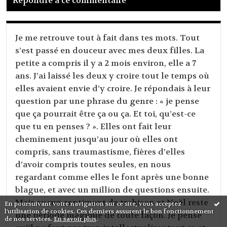
Répondre à ce commentaire
Je me retrouve tout à fait dans tes mots. Tout
s’est passé en douceur avec mes deux filles. La
petite a compris il y a 2 mois environ, elle a 7
ans. J’ai laissé les deux y croire tout le temps où
elles avaient envie d’y croire. Je répondais à leur
question par une phrase du genre : « je pense
que ça pourrait être ça ou ça. Et toi, qu’est-ce
que tu en penses ? ». Elles ont fait leur
cheminement jusqu’au jour où elles ont
compris, sans traumastisme, fières d’elles
d’avoir compris toutes seules, en nous
regardant comme elles le font après une bonne
blague, et avec un million de questions ensuite.
Mais aucun sentiment de trahison et Noël reste
En poursuivant votre navigation sur ce site, vous acceptez
l'utilisation de cookies. Ces derniers assurent le bon fonctionnement
une période magique de toute façon. Je pense
de nos services.
En savoir plus
.