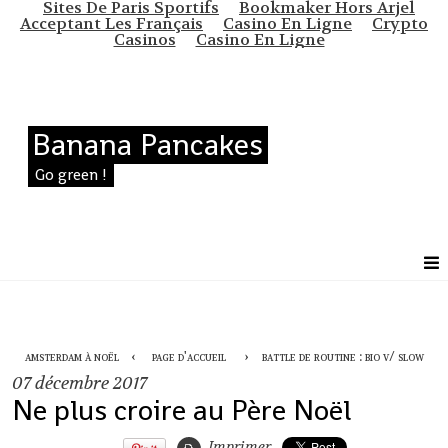
Sites De Paris Sportifs
Bookmaker Hors Arjel
Acceptant Les Français
Casino En Ligne
Crypto
Casinos
Casino En Ligne
Banana Pancakes
Go green !
amsterdam à noël
page d'accueil
battle de routine : bio v/ slow
07
décembre 2017
Ne plus croire au Père Noël
Imprimer