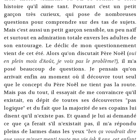
histoire qu'il aime tant. Pourtant c'est un petit
garçon très curieux, qui pose de nombreuses
questions pour comprendre sur des tas de sujets.
Mais c'est aussi un petit garçon sensible, un peu naïf
et surtout en admiration totale envers les adultes de
son entourage. Le déclic de mon questionnement
vient de cet été. Alors qu'on discutait Père Noël (
oui
en plein mois d'Août, je vois pas le problème?),
il m'a
posé beaucoup de questions. Je pensais qu'on
arrivait enfin au moment où il découvre tout seul
que le concept du Père Noël ne tient pas la route.
Mais pas du tout, il essayait de me convaincre qu'il
existait, en dépit de toutes ses découvertes "pas
logique" et du fait que la majorité de ses copains lui
disent qu'il n'existe pas. Et quand je lui ai demandé
ce que ça ferait s'il n'existait pas, il m'a répondu
pleins de larmes dans les yeux "
ben ça voudrait dire
que vous m'avez menti toute ma vie (ok 8 ans, cet enfant