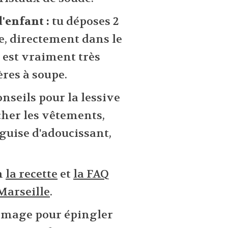
d'enfant :
tu déposes 2
ge, directement dans le
e est vraiment très
ères à soupe.
onseils pour la lessive
acher les vêtements,
guise d'adoucissant,
n
la recette
et
la FAQ
Marseille
.
e image pour épingler