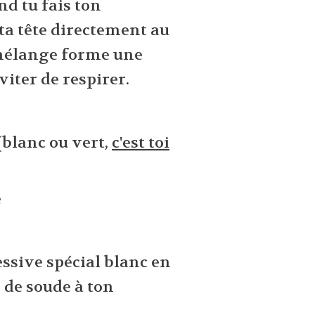
nd tu fais ton
ta tête directement au
e mélange forme une
viter de respirer.
(blanc ou vert,
c'est toi
e
essive spécial blanc en
 de soude à ton