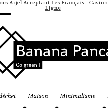
rs Arjel Acceptant Les Français
Casino
Ligne
Banana Panc
Go green !
déchet
Maison
Minimalisme