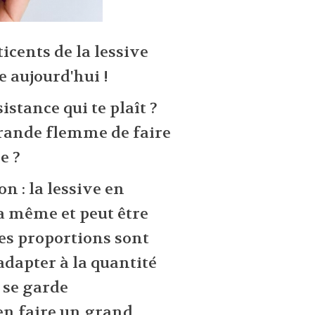
ticents de la lessive
 aujourd'hui !
stance qui te plaît ?
grande flemme de faire
e ?
ion : la lessive en
la même et peut être
Les proportions sont
s adapter à la quantité
 se garde
 en faire un grand