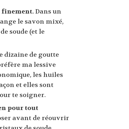
 finement.
Dans un
ange le savon mixé,
de soude (et le
ne dizaine de goutte
 préfère ma lessive
onomique, les huiles
açon et elles sont
pour te soigner.
en pour tout
oser avant de réouvrir
cristaux de soude.