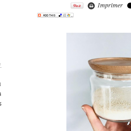
Imprimer
S
4
1
8
5