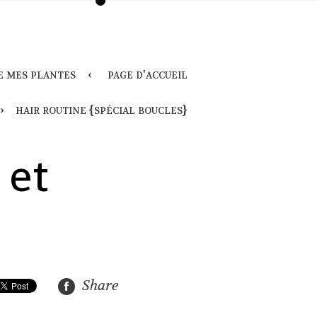
e mes plantes
page d'accueil
hair routine {spécial boucles}
 et
Share