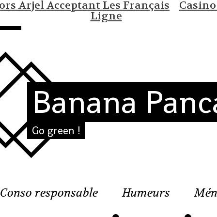
rs Arjel Acceptant Les Français
Casino
Ligne
Banana Panc
Go green !
Conso responsable
Humeurs
Mén