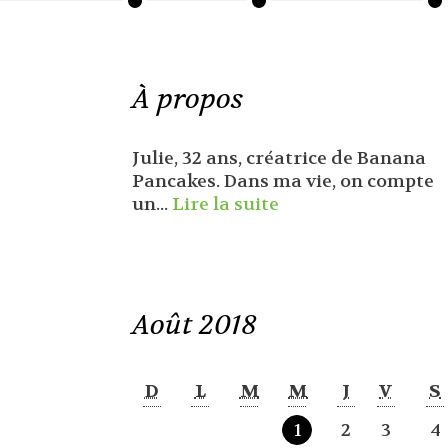
À propos
Julie, 32 ans, créatrice de Banana
Pancakes. Dans ma vie, on compte
un...
Lire la suite
Août 2018
D
L
M
M
J
V
S
1
2
3
4