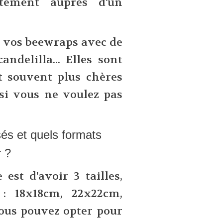
ement auprès d'un
e vos beewraps avec de
candelilla... Elles sont
t souvent plus chères
 si vous ne voulez pas
sés et quels formats
r ?
st d'avoir 3 tailles,
 : 18x18cm, 22x22cm,
ous pouvez opter pour