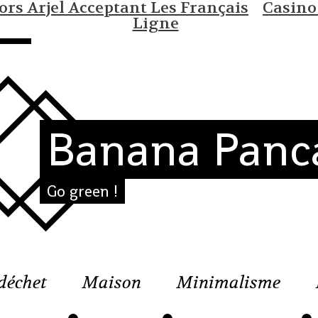
rs Arjel Acceptant Les Français
Casino
Ligne
Banana Panc
Go green !
déchet
Maison
Minimalisme