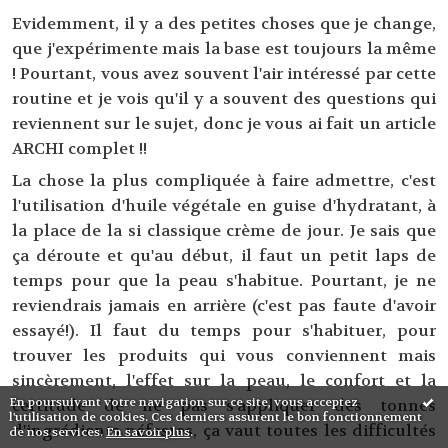
Evidemment, il y a des petites choses que je change,
que j'expérimente mais la base est toujours la même
! Pourtant, vous avez souvent l'air intéressé par cette
routine et je vois qu'il y a souvent des questions qui
reviennent sur le sujet, donc je vous ai fait un article
ARCHI complet !!
La chose la plus compliquée à faire admettre, c'est
l'utilisation d'huile végétale en guise d'hydratant, à
la place de la si classique crème de jour. Je sais que
ça déroute et qu'au début, il faut un petit laps de
temps pour que la peau s'habitue. Pourtant, je ne
reviendrais jamais en arrière (c'est pas faute d'avoir
essayé!). Il faut du temps pour s'habituer, pour
trouver les produits qui vous conviennent mais
sincèrement, l'effet sur la peau, le confort et la
En poursuivant votre navigation sur ce site, vous acceptez
certitude de ne pas s'appliquer des tonnes
l'utilisation de cookies. Ces derniers assurent le bon fonctionnement
d'ingrédients néfastes, ça vaut toutes les difficultés
de nos services.
En savoir plus
.