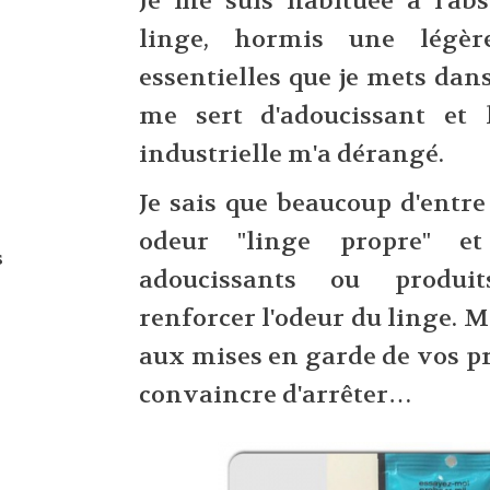
Je me suis habituée à l'ab
linge, hormis une légèr
essentielles que je mets dan
me sert d'adoucissant et l
industrielle m'a dérangé.
Je sais que beaucoup d'entre
odeur "linge propre" e
s
adoucissants ou produit
renforcer l'odeur du linge. Ma
aux mises en garde de vos p
convaincre d'arrêter…