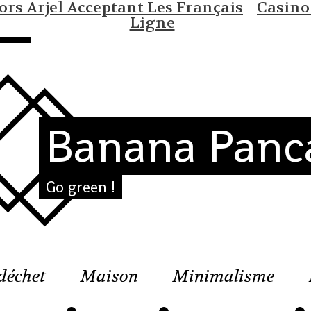
rs Arjel Acceptant Les Français
Casino
Ligne
Banana Panc
Go green !
déchet
Maison
Minimalisme