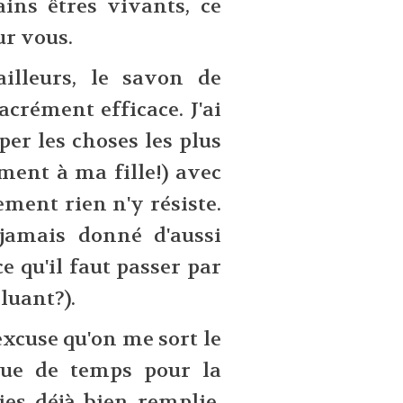
ains êtres vivants, ce
ur vous.
illeurs, le savon de
crément efficace. J'ai
per les choses les plus
ment à ma fille!) avec
ement rien n'y résiste.
 jamais donné d'aussi
e qu'il faut passer par
lluant?).
'excuse qu'on me sort le
que de temps pour la
ies déjà bien remplie.