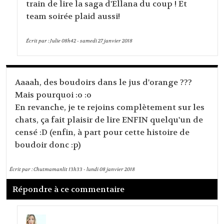
train de lire la saga d'Ellana du coup ! Et
team soirée plaid aussi!
Écrit par :
Julie
08h42
-
samedi 27
janvier 2018
Aaaah, des boudoirs dans le jus d'orange ???
Mais pourquoi :o :o
En revanche, je te rejoins complètement sur les
chats, ça fait plaisir de lire ENFIN quelqu'un de
censé :D (enfin, à part pour cette histoire de
boudoir donc :p)
Écrit par :
Chutmamanlit
13h33
-
lundi 08
janvier 2018
Répondre à ce commentaire