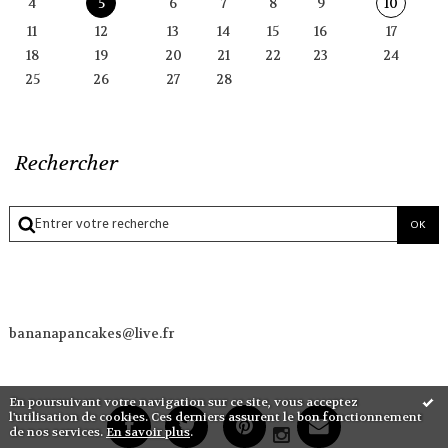
4
5
6
7
8
9
10
11
12
13
14
15
16
17
18
19
20
21
22
23
24
25
26
27
28
Rechercher
bananapancakes@live.fr
En poursuivant votre navigation sur ce site, vous acceptez
l'utilisation de cookies. Ces derniers assurent le bon fonctionnement
de nos services.
En savoir plus
.