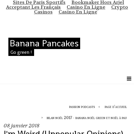
Sites De Paris Sportifs
Bookmaker Hors Arjel
Acceptant Les Français
Casino En Ligne
Crypto
Casinos
Casino En Ligne
Banana Pancakes
Go green !
passion podcasts
page d'accueil
bilan noël 2017 - banana noël green et noël à pau
08
janvier 2018
I'm Weird (Unpopular Opinions)