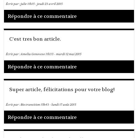
Écrit par :
julie
11h15
-
jeudi 23
avril 2015
Répondre à ce commentaire
C‘est tres bon article.
Écrit par :
Amelia Genovese
11h33
-
mardi 12
mai 2015
Répondre à ce commentaire
Super article, félicitations pour votre blog!
Écrit par :
Bio transition
15h43
-
lundi 17
août 2015
Répondre à ce commentaire