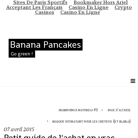
Sites De Paris Sportifs
Bookmaker Hors Arjel
Acceptant Les Français
Casino En Ligne
Crypto
Casinos
Casino En Ligne
Banana Pancakes
Go green !
shampoings naturels #1
page d'accueil
masque hydratant pour les cheveux {et blabla}
07
avril 2015
Petit guide de l'achat en vrac