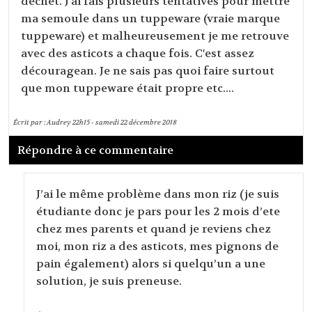
déchet. J'ai fais plusieurs tentatives pour mettre
ma semoule dans un tuppeware (vraie marque
tuppeware) et malheureusement je me retrouve
avec des asticots a chaque fois. C'est assez
découragean. Je ne sais pas quoi faire surtout
que mon tuppeware était propre etc....
Écrit par :
Audrey
22h15
-
samedi 22
décembre 2018
Répondre à ce commentaire
J’ai le même problème dans mon riz (je suis
étudiante donc je pars pour les 2 mois d’ete
chez mes parents et quand je reviens chez
moi, mon riz a des asticots, mes pignons de
pain également) alors si quelqu’un a une
solution, je suis preneuse.