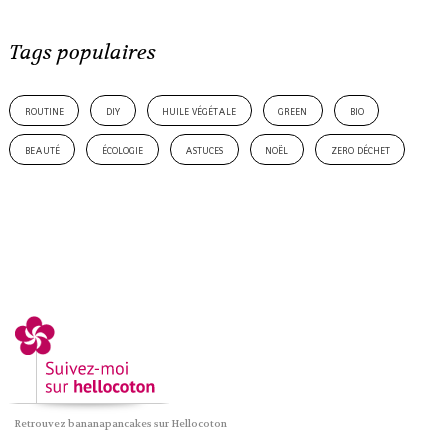
Tags populaires
routine
diy
huile végétale
green
bio
beauté
écologie
astuces
noël
zero déchet
Retrouvez bananapancakes sur Hellocoton