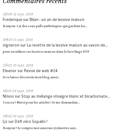
Commentaires récents
12h08
12
sept. 2018
Frederique
sur
Bilan : un an de lessive maison
Bonjour. J ai des sous pull synthétiques qui gardent les...
09h53
11
sept. 2018
vigneron
sur
La recette de la lessive maison au savon de...
peut on utiliser ces lessives maison dans le lave linge SVP
15h02
10
sept. 2018
Eleanor
sur
Revue de web #24
Je te laisse découvrir mon blog aussi...
16h01
04
sept. 2018
Ninoo
sur
Stop au mélange vinaigre blanc et bicarbonate...
Coucou ! Merci pour les articles ! Je me demandais...
19h02
01
sept. 2018
Liz
sur
Défi zéro Sopalin !
Bonjour ! Je compte moi aussi me (re)mettre aux...