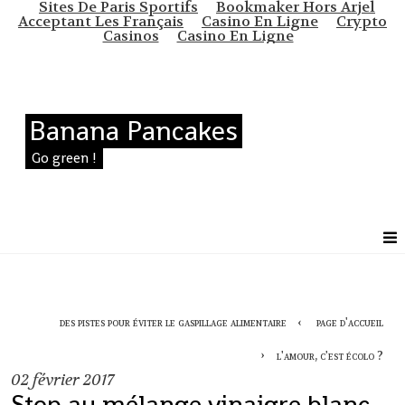
Sites De Paris Sportifs
Bookmaker Hors Arjel
Acceptant Les Français
Casino En Ligne
Crypto
Casinos
Casino En Ligne
Banana Pancakes
Go green !
des pistes pour éviter le gaspillage alimentaire
page d'accueil
l'amour, c'est écolo ?
02
février 2017
Stop au mélange vinaigre blanc