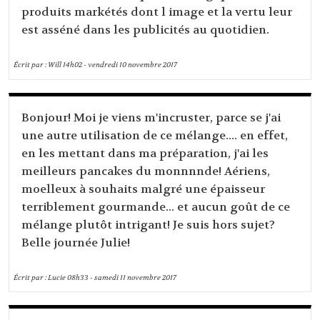
produits markétés dont l image et la vertu leur
est asséné dans les publicités au quotidien.
Écrit par :
Will
14h02
-
vendredi 10
novembre 2017
Bonjour! Moi je viens m'incruster, parce se j'ai
une autre utilisation de ce mélange.... en effet,
en les mettant dans ma préparation, j'ai les
meilleurs pancakes du monnnnde! Aériens,
moelleux à souhaits malgré une épaisseur
terriblement gourmande... et aucun goût de ce
mélange plutôt intrigant! Je suis hors sujet?
Belle journée Julie!
Écrit par :
Lucie
08h33
-
samedi 11
novembre 2017