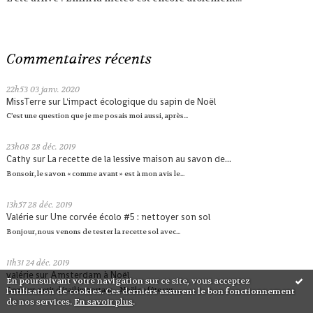
Commentaires récents
22h53
03
janv. 2020
MissTerre
sur
L'impact écologique du sapin de Noël
C’est une question que je me posais moi aussi, après...
23h08
28
déc. 2019
Cathy
sur
La recette de la lessive maison au savon de...
Bonsoir, le savon « comme avant » est à mon avis le...
13h57
28
déc. 2019
Valérie
sur
Une corvée écolo #5 : nettoyer son sol
Bonjour, nous venons de tester la recette sol avec...
11h31
24
déc. 2019
valérie
sur
Amsterdam à Noël
En poursuivant votre navigation sur ce site, vous acceptez
Bonjour, petit détail important ... Noël se fête sur...
l'utilisation de cookies. Ces derniers assurent le bon fonctionnement
de nos services.
En savoir plus
.