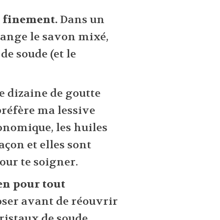
 finement.
Dans un
ange le savon mixé,
de soude (et le
ne dizaine de goutte
 préfère ma lessive
onomique, les huiles
açon et elles sont
pour te soigner.
en pour tout
oser avant de réouvrir
cristaux de soude.