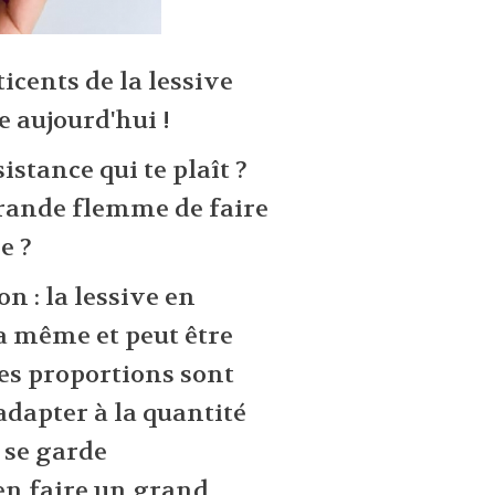
ticents de la lessive
 aujourd'hui !
stance qui te plaît ?
grande flemme de faire
e ?
ion : la lessive en
la même et peut être
Les proportions sont
s adapter à la quantité
 se garde
 en faire un grand