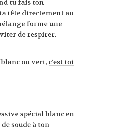
nd tu fais ton
ta tête directement au
e mélange forme une
viter de respirer.
(blanc ou vert,
c'est toi
e
essive spécial blanc en
 de soude à ton