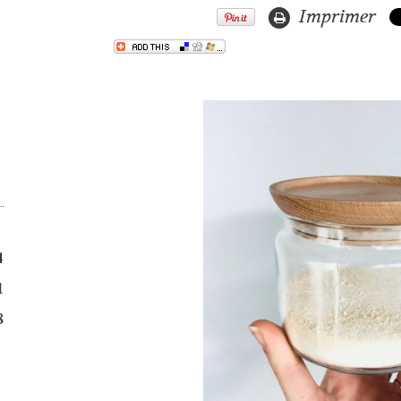
Imprimer
S
4
1
8