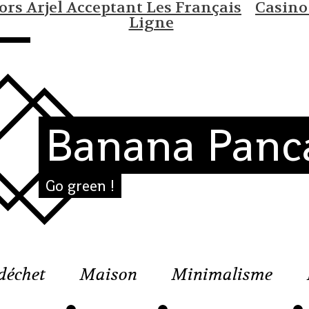
rs Arjel Acceptant Les Français
Casino
Ligne
Banana Panc
Go green !
déchet
Maison
Minimalisme