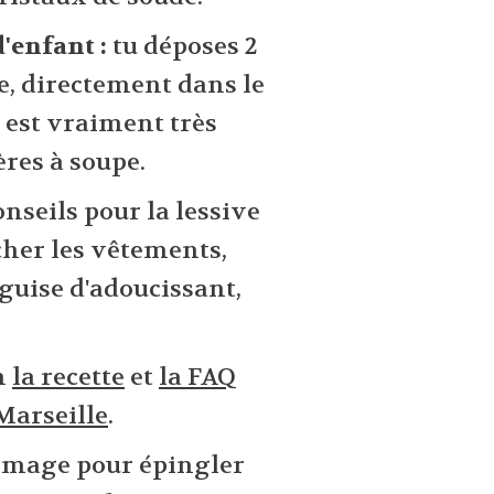
d'enfant :
tu déposes 2
ge, directement dans le
e est vraiment très
ères à soupe.
onseils pour la lessive
acher les vêtements,
guise d'adoucissant,
n
la recette
et
la FAQ
Marseille
.
e image pour épingler