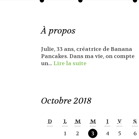
À propos
Julie, 33 ans, créatrice de Banana
Pancakes. Dans ma vie, on compte
un...
Lire la suite
Octobre 2018
D
L
M
M
J
V
S
1
2
3
4
5
6