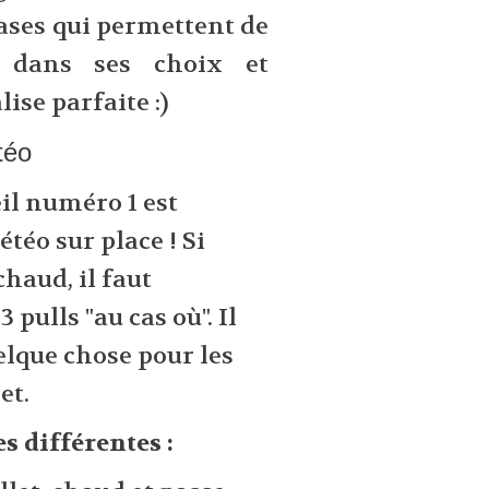
bases qui permettent de
 dans ses choix et
ise parfaite :)
téo
il numéro 1 est
éo sur place ! Si
haud, il faut
pulls "au cas où". Il
lque chose pour les
jet.
s différentes :