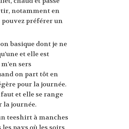
illet, chaud et passe
artir, notamment en
s pouvez préférer un
!
n basique dont je ne
u'une et elle est
 m'en sers
and on part tôt en
égère pour la journée.
 faut et elle se range
 la journée.
n teeshirt à manches
les pays où les soirs