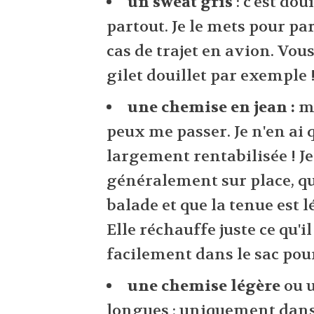
un sweat gris
: c'est dou
partout. Je le mets pour p
cas de trajet en avion. Vou
gilet douillet par exemple 
une chemise en jean :
mo
peux me passer. Je n'en ai q
largement rentabilisée ! Je
généralement sur place, qu
balade et que la tenue est l
Elle réchauffe juste ce qu'il
facilement dans le sac pour
une chemise légère
ou u
longues : uniquement dans 