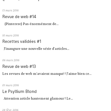
13
mars 2016
Revue de web #14
{Pinterest} Pas énormément de...
10
mars 2016
Recettes validées #1
J'inaugure une nouvelle série d'articles...
06
mars 2016
Revue de web #13
Les revues de web m'avaient manqué ! J'aime bien ce...
01
mars 2016
Le Psyllium Blond
Attention article hautement glamour ! Le...
28
févr. 2016