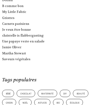
Dorian
B comme bon
My Little Fabric
Griottes
Carnets parisiens
Je veux être bonne
christelle is flabbergasting
Une papaye verte en salade
Jamie Oliver
Martha Stewart
Saveurs végétales
Tags populaires
bébé
chocolat
maternité
diy
beauté
green
noël
astuces
bio
écologie