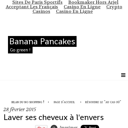
Sites De Paris Sportifs
Bookmaker Hors Arjel
Acceptant Les Français
Casino En Ligne
Crypto
Casinos
Casino En Ligne
Banana Pancakes
Go green !
bilan du no shopping !
page d'accueil
résoudre le "au cas où"
28
février 2015
Laver ses cheveux à l'envers
Imprimer