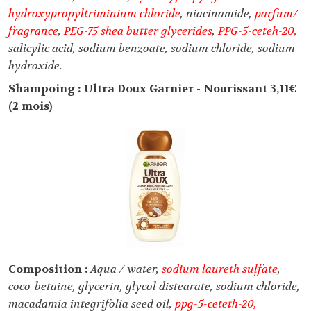
hydroxypropyltriminium chloride
, niacinamide,
parfum/
fragrance
,
PEG-75 shea butter glycerides
,
PPG-5-ceteh-20,
salicylic acid, sodium benzoate, sodium chloride, sodium
hydroxide.
Shampoing : Ultra Doux Garnier - Nourissant 3,11€
(2 mois)
Composition :
Aqua / water,
sodium laureth sulfate
,
coco-betaine, glycerin, glycol distearate, sodium chloride,
macadamia integrifolia seed oil,
ppg-5-ceteth-20,