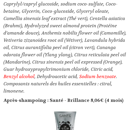
Caprylyl/capryl glucoside, sodium coco-sulfate, Coco-
betaine, Glycerin, Coco-glucoside, Glyceryl oleate,
Camellia sinensis leaf extract (Thé vert), Centella asiatica
(Brahmi), Hydrolyzed sweet almond protein (Protéine
d’amande douce), Anthemis nobilis flower oil (Camomille),
Vetiveria zizanoides root oil (Vétiver), Lavandula hybrida
oil, Citrus aurantifolia peel oil (citron vert), Cananga
odorata flower oil (Ylang ylang), Citrus reticulata peel oil
(Mandarine), Citrus sinensis peel oil expressed (Orange),
Guar hydroxypropyltrimonium chloride, Citric acid,
Benzyl alcohol
, Dehydroacetic acid,
Sodium benzoate
.
Composants naturels des huiles essentielles : citral,
limonene.
Après-shampoing : Santé - Brillance 8,06€ (4 mois)