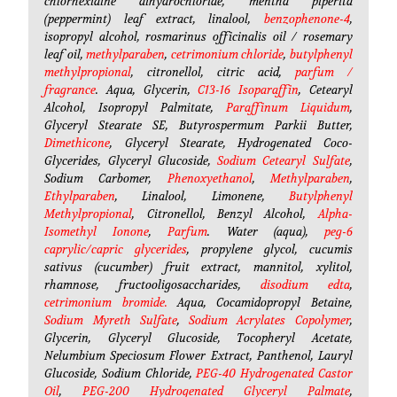
chlorhexidine dihydrochloride, mentha piperita
(peppermint) leaf extract, linalool,
benzophenone-4
,
isopropyl alcohol, rosmarinus officinalis oil / rosemary
leaf oil,
methylparaben
,
cetrimonium chloride
,
butylphenyl
methylpropional
, citronellol, citric acid,
parfum /
fragrance
. Aqua, Glycerin,
C13-16 Isoparaffin
, Cetearyl
Alcohol, Isopropyl Palmitate,
Paraffinum Liquidum
,
Glyceryl Stearate SE, Butyrospermum Parkii Butter,
Dimethicone
, Glyceryl Stearate, Hydrogenated Coco-
Glycerides, Glyceryl Glucoside,
Sodium Cetearyl Sulfate
,
Sodium Carbomer,
Phenoxyethanol
,
Methylparaben
,
Ethylparaben
, Linalool, Limonene,
Butylphenyl
Methylpropional
, Citronellol, Benzyl Alcohol,
Alpha-
Isomethyl Ionone
,
Parfum
. Water (aqua),
peg-6
caprylic/capric glycerides
, propylene glycol, cucumis
sativus (cucumber) fruit extract, mannitol, xylitol,
rhamnose, fructooligosaccharides,
disodium edta
,
cetrimonium bromide.
Aqua, Cocamidopropyl Betaine,
Sodium Myreth Sulfate
,
Sodium Acrylates Copolymer
,
Glycerin, Glyceryl Glucoside, Tocopheryl Acetate,
Nelumbium Speciosum Flower Extract, Panthenol, Lauryl
Glucoside, Sodium Chloride,
PEG-40 Hydrogenated Castor
Oil
,
PEG-200 Hydrogenated Glyceryl Palmate
,