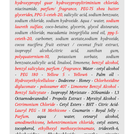
hydroxypropyl guar hydroxypropyltriminium chloride
,
niacinamide,
parfum/ fragrance
,
PEG-75 shea butter
glycerides
,
PPG-5-ceteh-20,
salicylic acid, sodium benzoate,
sodium chloride, sodium hydroxide.
Aqua / water,
sodium
laureth sulfate
, coco-betaine, glycerin, glycol distearate,
sodium chloride, macadamia integrifolia seed oil,
ppg-5-
ceteth-20,
carbomer, sodium acetate,sodium hydroxide,
cocos nucifera fruit extract / coconut fruit extract,
isopropyl alcohol,citric acid, xanthan gum,
polyquaternium-10
, potassium sorbate, sodium
benzoate,salicylic acid, linalool, limonene,
benzyl alcohol
,
benzyl salicylate
,
parfum / fragrance.
Water - cetyl alcohol
-
PEG 180
-
Yellow 5
-
Yellow6
- Palm oïl -
Hydroxyethylcellulose
- Dodecene - Honey -
Chlorhexidine
digluconate
-
poloxamer 407
-
Limonene Benzyl Alcohol
-
Benzyl Salicytate
- Isopropyl Myristate - 2Oleamido - 1,3
Octaenodecanediol - Propolis Extract - Myrsityl Alcohol -
Cetrimonium Chloride
- Cetyl Esters - BHT - Citric Acid-
Lauryl PEG
-
18 Methicone
- Coumarin - Royal Jelly -
Parfum
. aqua / water, cetearyl alcohol,
amodimethicone
,
behentrimonium chloride
, cetyl esters,
tocopherol,
ethylhexyl methoxycinnamate
, trideceth-6,