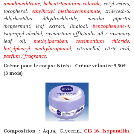
amodimethicone
,
behentrimonium chloride
, cetyl esters,
tocopherol,
ethylhexyl methoxycinnamate
, trideceth-6,
chlorhexidine dihydrochloride, mentha piperita
(peppermint) leaf extract, linalool,
benzophenone-4
,
isopropyl alcohol, rosmarinus officinalis oil / rosemary
leaf oil,
methylparaben
,
cetrimonium chloride
,
butylphenyl methylpropional
, citronellol, citric acid,
parfum / fragrance
.
Crème pour le corps : Nivéa - Crème veloutée 5,50€
(3 mois)
Composition :
Aqua, Glycerin,
C13-16 Isoparaffin
,