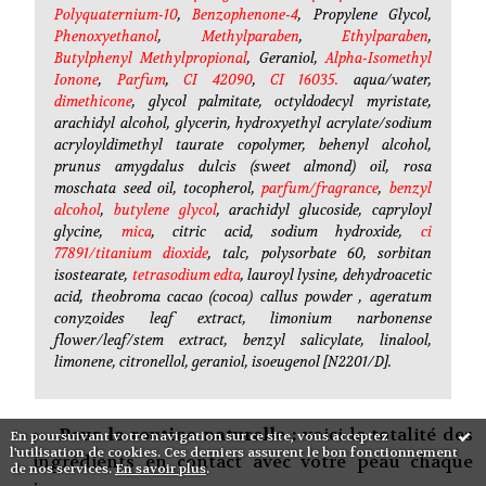
Polyquaternium-10
,
Benzophenone-4
, Propylene Glycol,
Phenoxyethanol
,
Methylparaben
,
Ethylparaben
,
Butylphenyl Methylpropional
, Geraniol,
Alpha-Isomethyl
Ionone
,
Parfum
,
CI 42090
,
CI 16035.
aqua/water,
dimethicone
, glycol palmitate, octyldodecyl myristate,
arachidyl alcohol, glycerin, hydroxyethyl acrylate/sodium
acryloyldimethyl taurate copolymer, behenyl alcohol,
prunus amygdalus dulcis (sweet almond) oil, rosa
moschata seed oil, tocopherol,
parfum/fragrance
,
benzyl
alcohol
,
butylene glycol
, arachidyl glucoside, capryloyl
glycine,
mica
, citric acid, sodium hydroxide,
ci
77891/titanium dioxide
, talc, polysorbate 60, sorbitan
isostearate,
tetrasodium edta
, lauroyl lysine, dehydroacetic
acid, theobroma cacao (cocoa) callus powder , ageratum
conyzoides leaf extract, limonium narbonense
flower/leaf/stem extract, benzyl salicylate, linalool,
limonene, citronellol, geraniol, isoeugenol [N2201/D].
Pour la routine naturelle :
voici la totalité des
En poursuivant votre navigation sur ce site, vous acceptez
l'utilisation de cookies. Ces derniers assurent le bon fonctionnement
ingrédients en contact avec votre peau chaque
de nos services.
En savoir plus
.