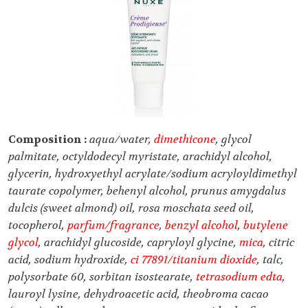
Composition :
aqua/water,
dimethicone
, glycol
palmitate, octyldodecyl myristate, arachidyl alcohol,
glycerin, hydroxyethyl acrylate/sodium acryloyldimethyl
taurate copolymer, behenyl alcohol, prunus amygdalus
dulcis (sweet almond) oil, rosa moschata seed oil,
tocopherol,
parfum/fragrance
,
benzyl alcohol
,
butylene
glycol
, arachidyl glucoside, capryloyl glycine,
mica
, citric
acid, sodium hydroxide,
ci 77891/titanium dioxide
, talc,
polysorbate 60, sorbitan isostearate,
tetrasodium edta
,
lauroyl lysine, dehydroacetic acid, theobroma cacao