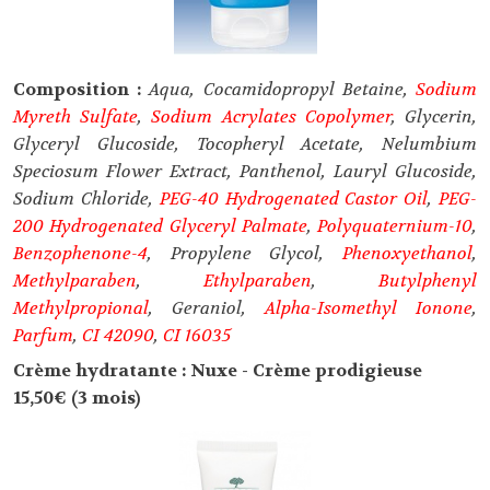
Composition :
Aqua, Cocamidopropyl Betaine,
Sodium
Myreth Sulfate
,
Sodium Acrylates Copolymer
, Glycerin,
Glyceryl Glucoside, Tocopheryl Acetate, Nelumbium
Speciosum Flower Extract, Panthenol, Lauryl Glucoside,
Sodium Chloride,
PEG-40 Hydrogenated Castor Oil
,
PEG-
200 Hydrogenated Glyceryl Palmate
,
Polyquaternium-10
,
Benzophenone-4
, Propylene Glycol,
Phenoxyethanol
,
Methylparaben
,
Ethylparaben
,
Butylphenyl
Methylpropional
, Geraniol,
Alpha-Isomethyl Ionone
,
Parfum
,
CI 42090
,
CI 16035
Crème hydratante : Nuxe - Crème prodigieuse
15,50€ (3 mois)