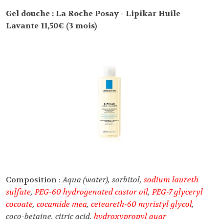
Gel douche : La Roche Posay - Lipikar Huile
Lavante 11,50€ (3 mois)
Composition :
Aqua (water), sorbitol,
sodium laureth
sulfate
,
PEG-60 hydrogenated castor oil
,
PEG-7 glyceryl
cocoate
,
cocamide mea
,
ceteareth-60 myristyl glycol
,
coco-betaine, citric acid,
hydroxypropyl guar