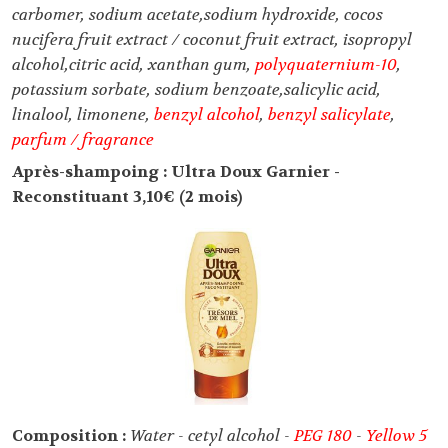
carbomer, sodium acetate,sodium hydroxide, cocos
nucifera fruit extract / coconut fruit extract, isopropyl
alcohol,citric acid, xanthan gum,
polyquaternium-10
,
potassium sorbate, sodium benzoate,salicylic acid,
linalool, limonene,
benzyl alcohol
,
benzyl salicylate
,
parfum / fragrance
Après-shampoing : Ultra Doux Garnier -
Reconstituant 3,10€ (2 mois)
Composition :
Water - cetyl alcohol -
PEG 180
-
Yellow 5