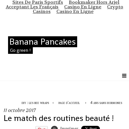
Sites De Paris Sportifs
Bookmaker Hors Arjel
Acceptant Les Français
Casino En Ligne
Crypto
Casinos
Casino En Ligne
Banana Pancakes
Go green !
diy : les bee wraps
page d'accueil
4 ans sans hormones
11
octobre 2017
Le match des routines beauté !
Imprimer