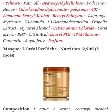
-
Yellow6
- Palm oïl -
Hydroxyethylcellulose
- Dodecene -
Honey -
Chlorhexidine digluconate
-
poloxamer 407
-
Limonene Benzyl Alcohol
-
Benzyl Salicytate
- Isopropyl
Myristate - 2Oleamido - 1,3 Octaenodecanediol - Propolis
Extract - Myrsityl Alcohol -
Cetrimonium Chloride
- Cetyl
Esters - BHT - Citric Acid-
Lauryl PEG
-
18 Methicone
-
Coumarin - Royal Jelly -
Parfum
.
Masque : L'Oréal EveRiche - Nutrition 12,90€ (3
mois)
Composition :
aqua / water, cetearyl alcohol,