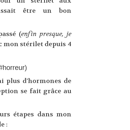
our un stérilet aux
ssait être un bon
passé (
enfin presque, je
onc mon stérilet depuis 4
horreur)
'ai plus d'hormones de
ption se fait grâce au
eurs étapes dans mon
e :