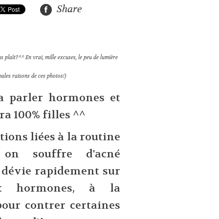
Share
s plaît?^^ En vrai, mille excuses, le peu de lumière
pales raisons de ces photos!)
va parler hormones et
era 100% filles ^^
ions liées à la routine
 on souffre d'acné
 dévie rapidement sur
ux hormones, à la
pour contrer certaines