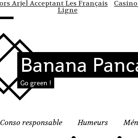
rs Arjel Acceptant Les Français
Casino
Ligne
Banana Panc
Go green !
Conso responsable
Humeurs
Mén