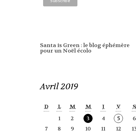
Santa is Green : le blog éphémère
pour un Noël écolo
Avril 2019
D
L
M
M
J
V
1
2
3
4
5
7
8
9
10
11
12
1