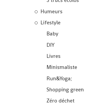
3 trucs écolos
Humeurs
Lifestyle
Baby
DIY
Livres
Minismaliste
Run&Yoga;
Shopping green
Zéro déchet