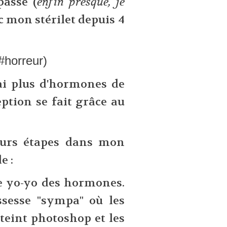
passé (
enfin presque, je
onc mon stérilet depuis 4
horreur)
'ai plus d'hormones de
ption se fait grâce au
eurs étapes dans mon
e :
e yo-yo des hormones.
ssesse "sympa" où les
eint photoshop et les