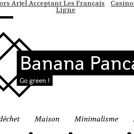
rs Arjel Acceptant Les Français
Casino
Ligne
Banana Panc
Go green !
déchet
Maison
Minimalisme