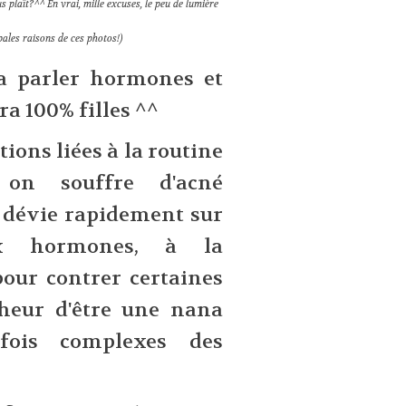
s plaît?^^ En vrai, mille excuses, le peu de lumière
pales raisons de ces photos!)
va parler hormones et
era 100% filles ^^
ions liées à la routine
 on souffre d'acné
 dévie rapidement sur
ux hormones, à la
pour contrer certaines
onheur d'être une nana
rfois complexes des