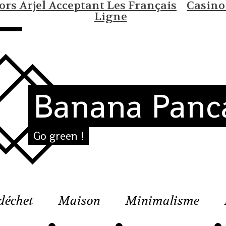
rs Arjel Acceptant Les Français
Casino
Ligne
Banana Panc
Go green !
déchet
Maison
Minimalisme