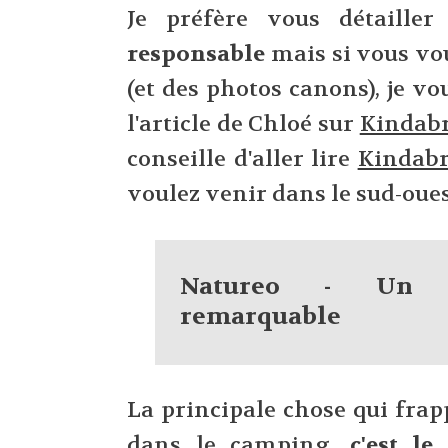
Je préfère vous détaille
responsable
mais si vous vou
(et des photos canons), je vou
l'article de Chloé sur
Kindab
conseille d'aller lire
Kindab
voulez venir dans le sud-oues
Natureo - Un s
remarquable
La principale chose qui fra
dans le camping,
c'est le