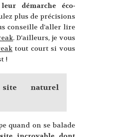
r
leur démarche éco-
lez plus de précisions
s conseille d'aller lire
reak
. D'ailleurs, je vous
reak
tout court si vous
t !
ite naturel
ppe quand on se balade
 site incroyable dont