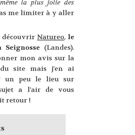
 même la plus jolie des
as me limiter à y aller
à découvrir
Natureo
,
le
à Seignosse
(Landes).
donner mon avis sur la
du site mais j'en ai
r un peu le lieu sur
ujet a l'air de vous
it retour !
ts