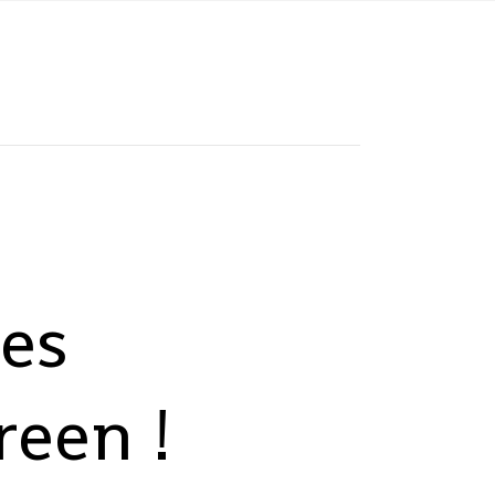
des
reen !