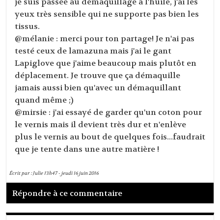
je suis passée au démaquillage à l'huile, j'ai les
yeux très sensible qui ne supporte pas bien les
tissus.
@mélanie : merci pour ton partage! Je n'ai pas
testé ceux de lamazuna mais j'ai le gant
Lapiglove que j'aime beaucoup mais plutôt en
déplacement. Je trouve que ça démaquille
jamais aussi bien qu'avec un démaquillant
quand même ;)
@mirsie : j'ai essayé de garder qu'un coton pour
le vernis mais il devient très dur et n'enlève
plus le vernis au bout de quelques fois...faudrait
que je tente dans une autre matière !
Écrit par :
Julie
13h47
-
jeudi 16
juin 2016
Répondre à ce commentaire