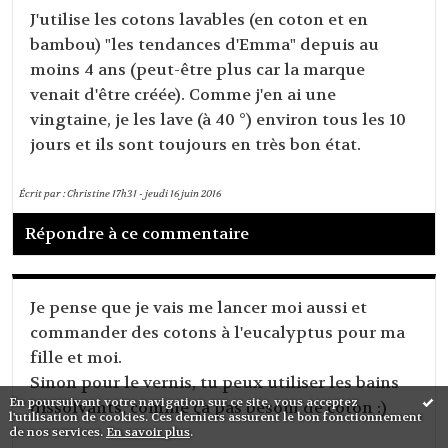
J'utilise les cotons lavables (en coton et en
bambou) "les tendances d'Emma" depuis au
moins 4 ans (peut-être plus car la marque
venait d'être créée). Comme j'en ai une
vingtaine, je les lave (à 40 °) environ tous les 10
jours et ils sont toujours en très bon état.
Écrit par :
Christine
17h31
-
jeudi 16
juin 2016
Répondre à ce commentaire
Je pense que je vais me lancer moi aussi et
commander des cotons à l'eucalyptus pour ma
fille et moi.
Sinon pour le vernis, tu peux utiliser les bains
En poursuivant votre navigation sur ce site, vous acceptez
dissolvants, comme ça pas besoin de coton :)
l'utilisation de cookies. Ces derniers assurent le bon fonctionnement
de nos services.
En savoir plus
.