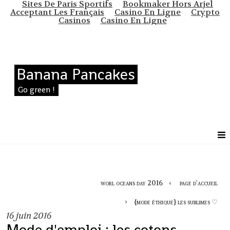
Sites De Paris Sportifs
Bookmaker Hors Arjel
Acceptant Les Français
Casino En Ligne
Crypto
Casinos
Casino En Ligne
Banana Pancakes
Go green !
worl oceans day 2016
page d'accueil
{mode éthique} les sublimes ♡
16
juin 2016
Mode d'emploi : les cotons