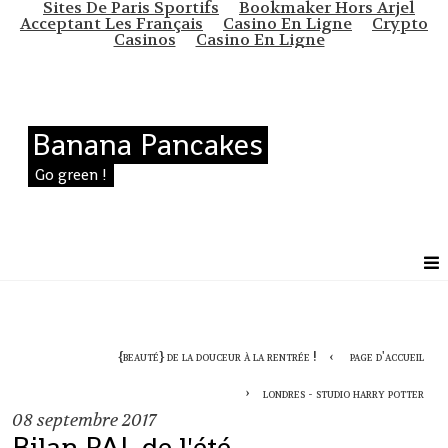
Sites De Paris Sportifs
Bookmaker Hors Arjel
Acceptant Les Français
Casino En Ligne
Crypto
Casinos
Casino En Ligne
Banana Pancakes
Go green !
{beauté} de la douceur à la rentrée !
page d'accueil
londres - studio harry potter
08
septembre 2017
Bilan PAL de l'été