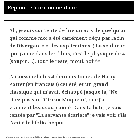
Répondre à ce commentaire
Ah, je suis contente de lire un avis de quelqu'un
qui comme moi a été carrément déçu par la fin
de Divergente et les explications :) Le seul truc
que j'aime dans les films, c'est le physique de 4
(soupir ....), tout le reste, moui, bof ^^
J'ai aussi relu les 4 derniers tomes de Harry
Potter (en français !) cet été, et un grand
classique qui m'avait échappé jusque la, "Ne
tirez pas sur l'Oiseau Moqueur", que j'ai
vraiment beaucoup aimé. Dans ta liste, je suis
tentée par "La servante écarlate" je vais voir s'ils
l'ont à la bibliothèque.
Écrit par :
Lili et ses filles
11h16
-
vendredi 08
septembre 2017