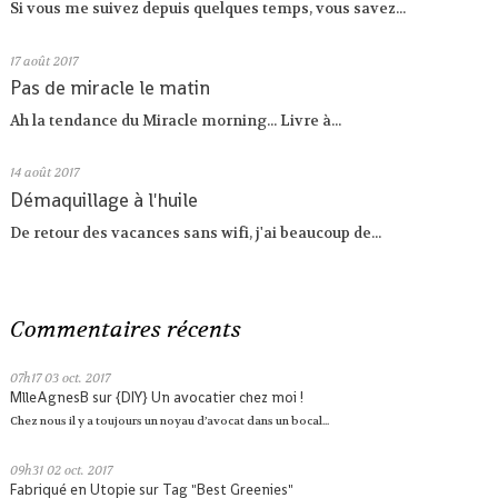
Si vous me suivez depuis quelques temps, vous savez...
17
août 2017
Pas de miracle le matin
Ah la tendance du Miracle morning... Livre à...
14
août 2017
Démaquillage à l'huile
De retour des vacances sans wifi, j'ai beaucoup de...
Commentaires récents
07h17
03
oct. 2017
MlleAgnesB
sur
{DIY} Un avocatier chez moi !
Chez nous il y a toujours un noyau d’avocat dans un bocal...
09h31
02
oct. 2017
Fabriqué en Utopie
sur
Tag "Best Greenies"