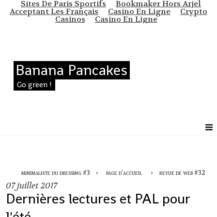
Sites De Paris Sportifs
Bookmaker Hors Arjel
Acceptant Les Français
Casino En Ligne
Crypto
Casinos
Casino En Ligne
Banana Pancakes
Go green !
minimaliste du dressing #3
page d'accueil
revue de web #32
07
juillet 2017
Dernières lectures et PAL pour
l'été