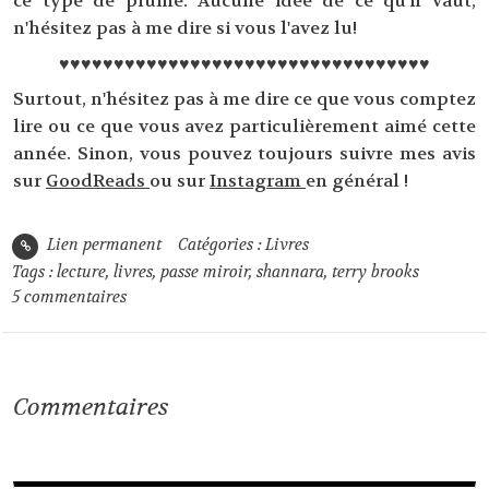
ce type de plume. Aucune idée de ce qu'il vaut,
n'hésitez pas à me dire si vous l'avez lu!
♥♥♥♥♥♥♥♥♥♥♥♥♥♥♥♥♥♥♥♥♥♥♥♥♥♥♥♥♥♥♥♥♥♥
Surtout, n'hésitez pas à me dire ce que vous comptez
lire ou ce que vous avez particulièrement aimé cette
année. Sinon, vous pouvez toujours suivre mes avis
sur
GoodReads
ou sur
Instagram
en général !
Lien permanent
Catégories :
Livres
Tags :
lecture
,
livres
,
passe miroir
,
shannara
,
terry brooks
5
commentaires
Commentaires