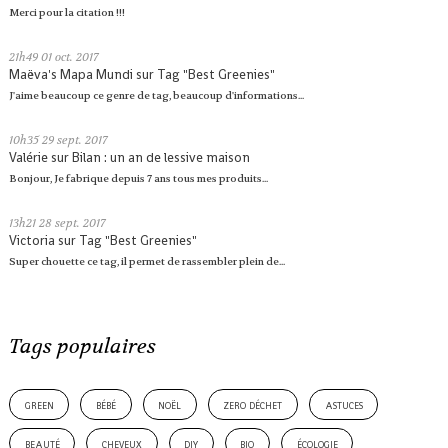
Merci pour la citation !!!
21h49
01
oct. 2017
Maëva's Mapa Mundi
sur
Tag "Best Greenies"
J'aime beaucoup ce genre de tag, beaucoup d'informations...
10h35
29
sept. 2017
Valérie
sur
Bilan : un an de lessive maison
Bonjour, Je fabrique depuis 7 ans tous mes produits...
13h21
28
sept. 2017
Victoria
sur
Tag "Best Greenies"
Super chouette ce tag, il permet de rassembler plein de...
Tags populaires
green
bébé
noël
zero déchet
astuces
beauté
cheveux
diy
bio
écologie