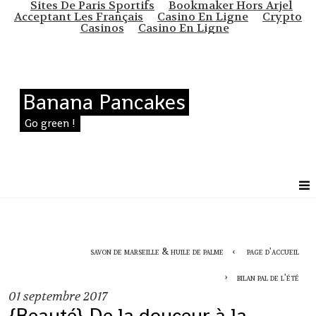
Sites De Paris Sportifs
Bookmaker Hors Arjel
Acceptant Les Français
Casino En Ligne
Crypto
Casinos
Casino En Ligne
Banana Pancakes
Go green !
savon de marseille & huile de palme
page d'accueil
bilan pal de l'été
01
septembre 2017
{Beauté} De la douceur à la