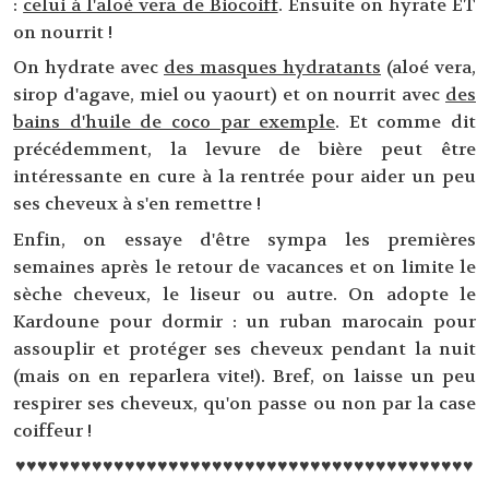
:
celui à l'aloé vera de Biocoiff
. Ensuite on hyrate ET
on nourrit !
On hydrate avec
des masques hydratants
(aloé vera,
sirop d'agave, miel ou yaourt) et on nourrit avec
des
bains d'huile de coco par exemple
. Et comme dit
précédemment, la levure de bière peut être
intéressante en cure à la rentrée pour aider un peu
ses cheveux à s'en remettre !
Enfin, on essaye d'être sympa les premières
semaines après le retour de vacances et on limite le
sèche cheveux, le liseur ou autre. On adopte le
Kardoune pour dormir : un ruban marocain pour
assouplir et protéger ses cheveux pendant la nuit
(mais on en reparlera vite!). Bref, on laisse un peu
respirer ses cheveux, qu'on passe ou non par la case
coiffeur !
♥♥♥♥♥♥♥♥♥♥♥♥♥♥♥♥♥♥♥♥♥♥♥♥♥♥♥♥♥♥♥♥♥♥♥♥♥♥♥♥♥♥