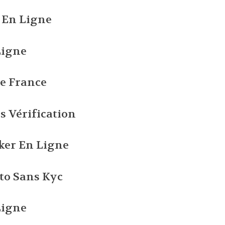
 En Ligne
Ligne
e France
s Vérification
oker En Ligne
pto Sans Kyc
Ligne