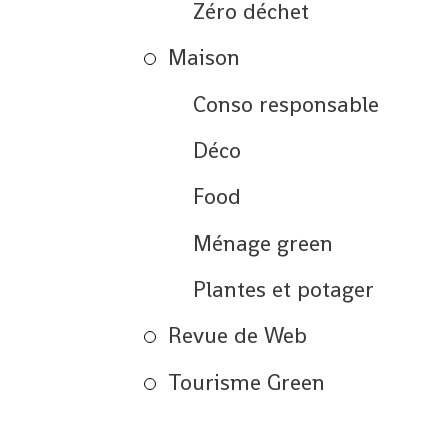
Zéro déchet
Maison
Conso responsable
Déco
Food
Ménage green
Plantes et potager
Revue de Web
Tourisme Green