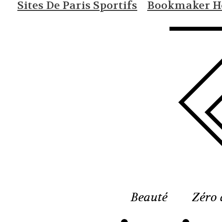
Sites De Paris Sportifs
Bookmaker Ho
Beauté
Zéro 