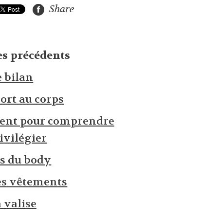
Share
les précédents
e bilan
port au corps
ent pour comprendre
rivilégier
as du body
ses vêtements
a valise