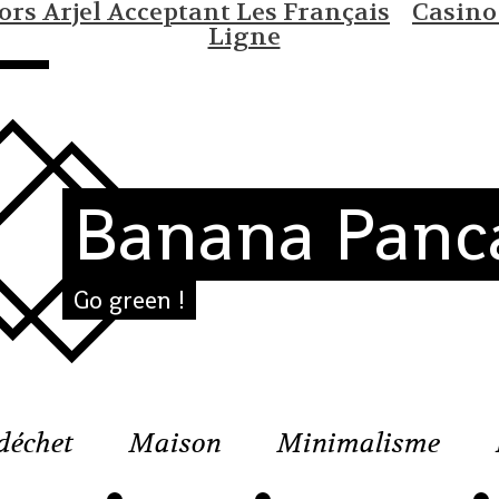
rs Arjel Acceptant Les Français
Casino
Ligne
Banana Panc
Go green !
déchet
Maison
Minimalisme