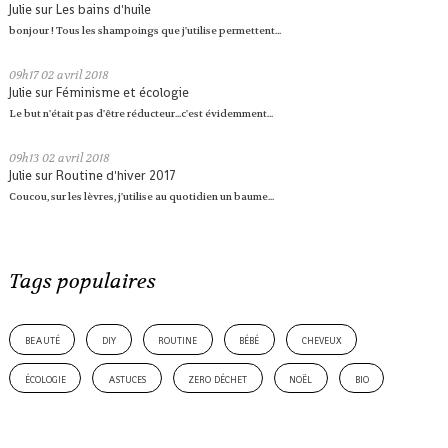
Julie
sur
Les bains d'huile
bonjour ! Tous les shampoings que j'utilise permettent...
09h17
02
avril 2018
Julie
sur
Féminisme et écologie
Le but n'était pas d'être réducteur...c'est évidemment...
09h13
02
avril 2018
Julie
sur
Routine d'hiver 2017
Coucou, sur les lèvres, j'utilise au quotidien un baume...
Tags populaires
beauté
diy
routine
bébé
cheveux
écologie
astuces
zero déchet
noël
bio