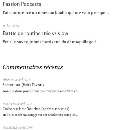
Passion Podcasts
J'ai commencé un nouveau boulot qui me vaut presque...
11
déc. 2017
Battle de routine : bio v/ slow
Vous le savez, je suis partisane du démaquillage à...
Commentaires récents
11h19
02
avril 2018
Sartori
sur
{Hair} Favoris
Bonjour donc pour le masque c'est juste aloe Vera et...
09h23
02
avril 2018
Claire
sur
Hair Routine {spécial boucles}
Hello, Merci beaucoup pour cet article très complet,...
09h20
02
avril 2018