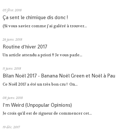
05
févr. 2018
Ça sent le chimique dis donc !
(Si vous saviez comme j'ai galéré à trouver...
26
janv. 2018
Routine d'hiver 2017
Un article attendu a priori !! Je vous parle...
11
janv. 2018
Bilan Noël 2017 - Banana Noël Green et Noël à Pau
Ce Noël 2017 a été un très bon cru ! On...
08
janv. 2018
I'm Weird (Unpopular Opinions)
Je crois qu'il est de rigueur de commencer cet...
19
déc. 2017