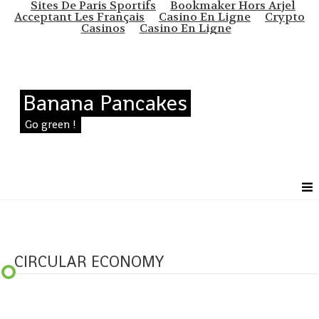
Sites De Paris Sportifs
Bookmaker Hors Arjel
Acceptant Les Français
Casino En Ligne
Crypto
Casinos
Casino En Ligne
Banana Pancakes
Go green !
CIRCULAR ECONOMY