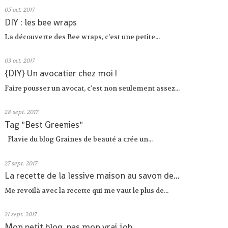
05
oct. 2017
DIY : les bee wraps
La découverte des Bee wraps, c’est une petite...
03
oct. 2017
{DIY} Un avocatier chez moi !
Faire pousser un avocat, c'est non seulement assez...
28
sept. 2017
Tag "Best Greenies"
Flavie du blog Graines de beauté a crée un...
27
sept. 2017
La recette de la lessive maison au savon de...
Me revoilà avec la recette qui me vaut le plus de...
21
sept. 2017
Mon petit blog, pas mon vrai job