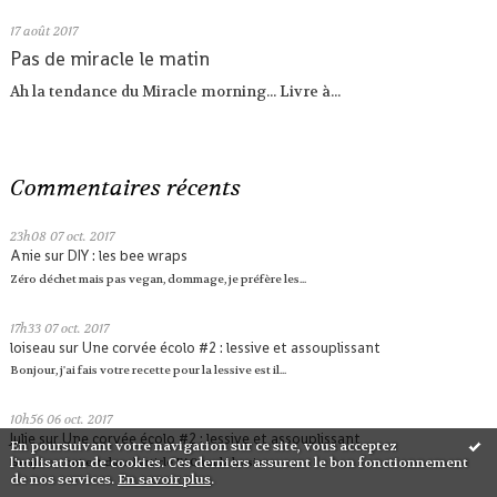
17
août 2017
Pas de miracle le matin
Ah la tendance du Miracle morning... Livre à...
Commentaires récents
23h08
07
oct. 2017
Anie
sur
DIY : les bee wraps
Zéro déchet mais pas vegan, dommage, je préfère les...
17h33
07
oct. 2017
loiseau
sur
Une corvée écolo #2 : lessive et assouplissant
Bonjour, j'ai fais votre recette pour la lessive est il...
10h56
06
oct. 2017
Julie
sur
Une corvée écolo #2 : lessive et assouplissant
En poursuivant votre navigation sur ce site, vous acceptez
l'utilisation de cookies. Ces derniers assurent le bon fonctionnement
Bonjour, tout est dans l'article FAQ sur la lessive...
de nos services.
En savoir plus
.