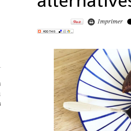
alternative
Imprimer
4
1
8