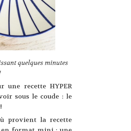
aissant quelques minutes
!
ur une recette HYPER
voir sous le coude : le
 !
ù provient la recette
é en format mini : une