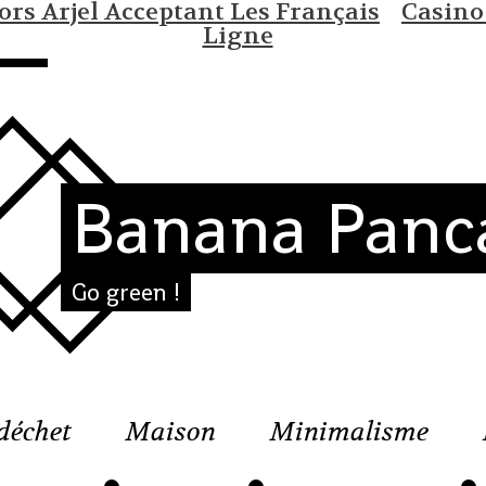
rs Arjel Acceptant Les Français
Casino
Ligne
Banana Panc
Go green !
déchet
Maison
Minimalisme