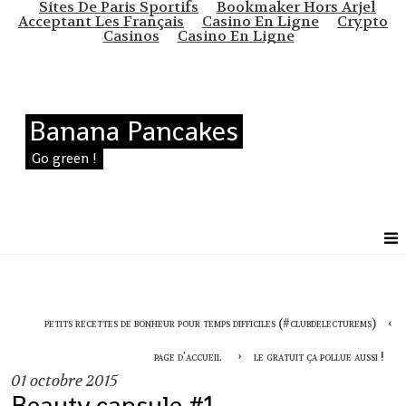
Sites De Paris Sportifs
Bookmaker Hors Arjel
Acceptant Les Français
Casino En Ligne
Crypto
Casinos
Casino En Ligne
Banana Pancakes
Go green !
petits recettes de bonheur pour temps difficiles (#clubdelecturems)
page d'accueil
le gratuit ça pollue aussi !
01
octobre 2015
Beauty capsule #1