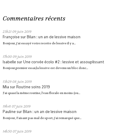
Commentaires récents
23h21
09
juin 2019
Françoise
sur
Bilan : un an de lessive maison
Bonjour, j'ai essayé votre recette de lessive il y a...
17h00
09
juin 2019
Isabelle
sur
Une corvée écolo #2 : lessive et assouplissant
Bonjour,premier essai,la lessive est devenu un bloc donc...
13h29
08
juin 2019
Mia
sur
Routine soins 2019
J'ai quasi la même routine, l'eau florale en moins (ou...
19h41
07
juin 2019
Pauline
sur
Bilan : un an de lessive maison
Bonjour, Faisant pas mal de sport, j'ai remarqué que...
14h50
07
juin 2019