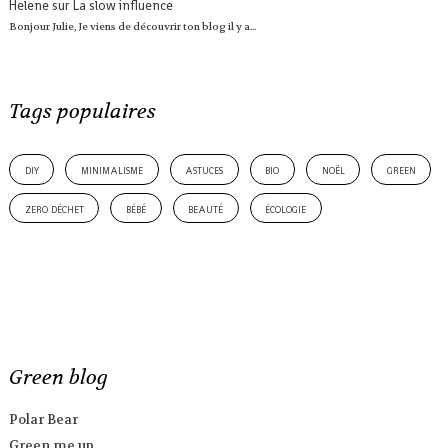
Helene
sur
La slow influence
Bonjour Julie, Je viens de découvrir ton blog il y a...
Tags populaires
diy
minimalisme
astuces
bio
noël
green
zero déchet
bébé
beauté
écologie
Green blog
Polar Bear
Green me up