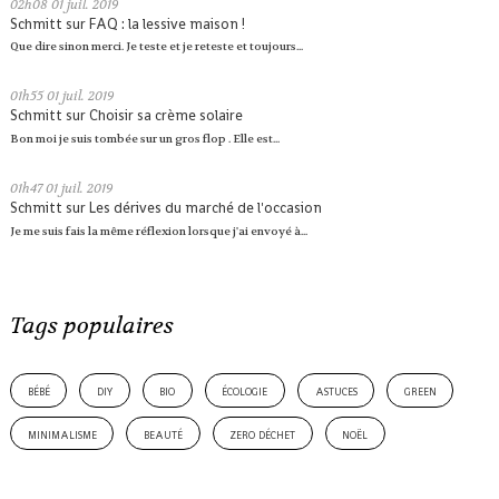
02h08
01
juil. 2019
Schmitt
sur
FAQ : la lessive maison !
Que dire sinon merci. Je teste et je reteste et toujours...
01h55
01
juil. 2019
Schmitt
sur
Choisir sa crème solaire
Bon moi je suis tombée sur un gros flop . Elle est...
01h47
01
juil. 2019
Schmitt
sur
Les dérives du marché de l'occasion
Je me suis fais la même réflexion lorsque j'ai envoyé à...
Tags populaires
bébé
diy
bio
écologie
astuces
green
minimalisme
beauté
zero déchet
noël