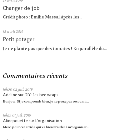
21
avril 2019
Changer de job
Crédit photo : Emilie Massal Après les...
18
avril 2019
Petit potager
Je ne plante pas que des tomates ! En parallèle du...
Commentaires récents
16h50
02
juil. 2019
Adeline
sur
DIY : les bee wraps
Bonjour, Si je comprends bien, je ne peux pas recouvrir...
16h15
01
juil. 2019
Alinepouette
sur
L'organisation
Merci pour cet article qui va bien m'aider à m’organiser...