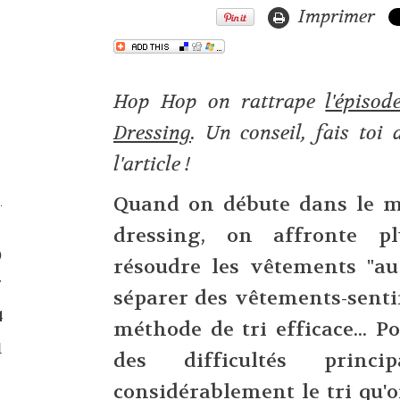
Imprimer
Hop Hop on rattrape
l'épiso
Dressing
. Un conseil, fais toi
l'article !
Quand on débute dans le 
dressing, on affronte plu
0
résoudre les vêtements "au 
7
séparer des vêtements-sent
4
méthode de tri efficace... P
1
des difficultés princi
considérablement le tri qu'o