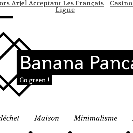
rs Arjel Acceptant Les Français
Casino
Ligne
Banana Panc
Go green !
déchet
Maison
Minimalisme