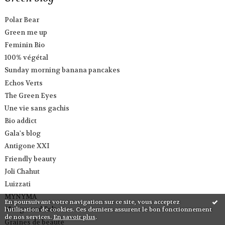
Polar Bear
Green me up
Feminin Bio
100% végétal
Sunday morning banana pancakes
Echos Verts
The Green Eyes
Une vie sans gachis
Bio addict
Gala's blog
Antigone XXI
Friendly beauty
Joli Chahut
Luizzati
MYNYMA
En poursuivant votre navigation sur ce site, vous acceptez
Mango and Salt
l'utilisation de cookies. Ces derniers assurent le bon fonctionnement
de nos services.
En savoir plus
.
Graines de beauté