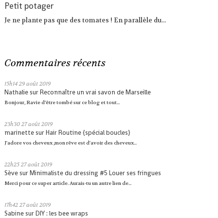
Petit potager
Je ne plante pas que des tomates ! En parallèle du...
Commentaires récents
15h14
29
août 2019
Nathalie
sur
Reconnaître un vrai savon de Marseille
Bonjour, Ravie d’être tombé sur ce blog et tout...
23h30
27
août 2019
marinette
sur
Hair Routine {spécial boucles}
J'adore vos cheveux ,mon rêve est d'avoir des cheveux...
22h25
27
août 2019
Sève
sur
Minimaliste du dressing #5 Louer ses fringues
Merci pour ce super article. Aurais-tu un autre lien de...
17h42
27
août 2019
Sabine
sur
DIY : les bee wraps