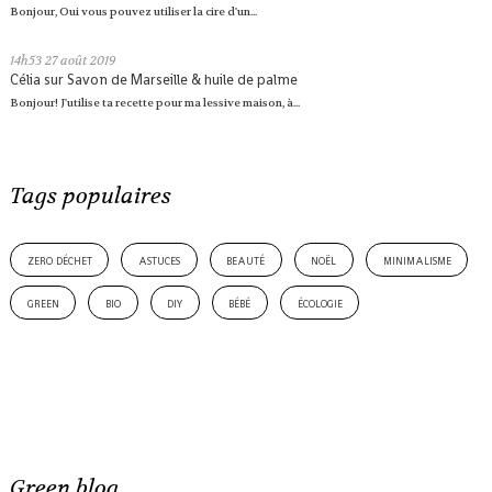
Bonjour, Oui vous pouvez utiliser la cire d'un...
14h53
27
août 2019
Célia
sur
Savon de Marseille & huile de palme
Bonjour! J'utilise ta recette pour ma lessive maison, à...
Tags populaires
zero déchet
astuces
beauté
noël
minimalisme
green
bio
diy
bébé
écologie
Green blog