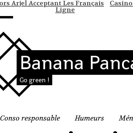
rs Arjel Acceptant Les Français
Casino
Ligne
Banana Panc
Go green !
Conso responsable
Humeurs
Mén