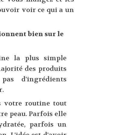
ouvoir voir ce qui a un
tionnent bien sur le
ine la plus simple
majorité des produits
 pas d'ingrédients
r.
 votre routine tout
tre peau. Parfois elle
ydratée, parfois un
. L'idée est d'avoir