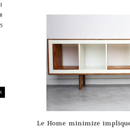
1
8
5
Le Home minimize implique 