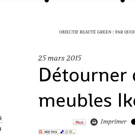
objectif beauté green : par qu
25
mars 2015
Détourner 
meubles Ik
S
Imprimer
4