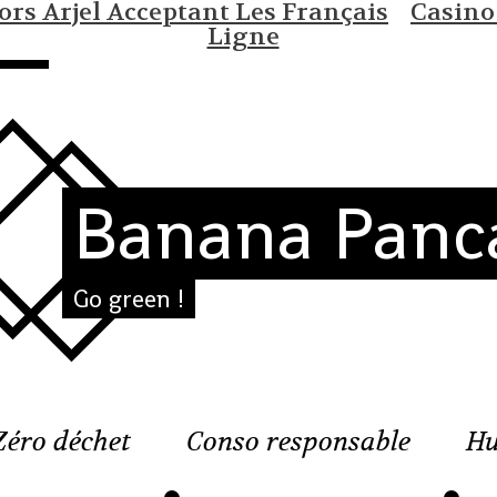
rs Arjel Acceptant Les Français
Casino
Ligne
Banana Panc
Go green !
Zéro déchet
Conso responsable
Hu