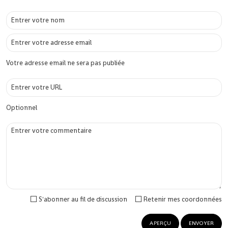
Votre adresse email ne sera pas publiée
Optionnel
S'abonner au fil de discussion
Retenir mes coordonnées