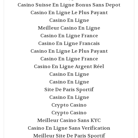
Casino Suisse En Ligne Bonus Sans Depot
Casino En Ligne Le Plus Payant
Casino En Ligne
Meilleur Casino En Ligne
Casino En Ligne France
Casino En Ligne Francais
Casino En Ligne Le Plus Payant
Casino En Ligne France
Casino En Ligne Argent Réel
Casino En Ligne
Casino En Ligne
Site De Paris Sportif
Casino En Ligne
Crypto Casino
Crypto Casino
Meilleur Casino Sans KYC
Casino En Ligne Sans Verification
Meilleur Site De Paris Sportif