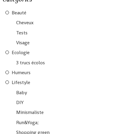
Beauté
Cheveux
Tests
Visage
Ecologie
3 trucs écolos
Humeurs
Lifestyle
Baby
DIY
Minismaliste
Run&Yoga;
Shopping green