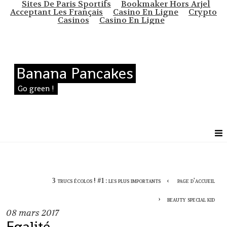
Sites De Paris Sportifs
Bookmaker Hors Arjel
Acceptant Les Français
Casino En Ligne
Crypto
Casinos
Casino En Ligne
Banana Pancakes
Go green !
3 trucs écolos ! #1 : les plus importants
page d'accueil
beauty special kid
08
mars 2017
Egalité