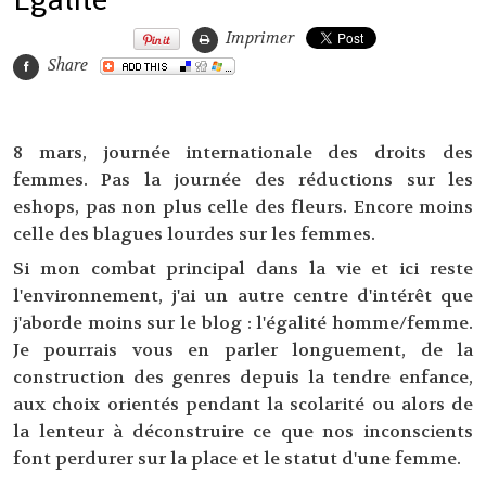
Imprimer
Share
8 mars, journée internationale des droits des
femmes. Pas la journée des réductions sur les
eshops, pas non plus celle des fleurs. Encore moins
celle des blagues lourdes sur les femmes.
Si mon combat principal dans la vie et ici reste
l'environnement, j'ai un autre centre d'intérêt que
j'aborde moins sur le blog : l'égalité homme/femme.
Je pourrais vous en parler longuement, de la
construction des genres depuis la tendre enfance,
aux choix orientés pendant la scolarité ou alors de
la lenteur à déconstruire ce que nos inconscients
font perdurer sur la place et le statut d'une femme.