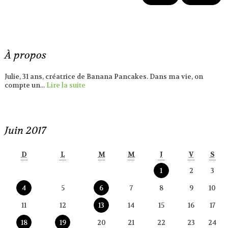
À propos
Julie, 31 ans, créatrice de Banana Pancakes. Dans ma vie, on
compte un...
Lire la suite
Juin 2017
D
L
M
M
J
V
S
1
2
3
4
5
6
7
8
9
10
11
12
13
14
15
16
17
18
19
20
21
22
23
24