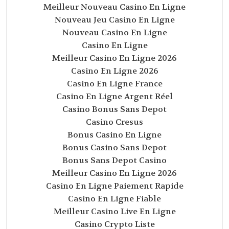
Meilleur Nouveau Casino En Ligne
Nouveau Jeu Casino En Ligne
Nouveau Casino En Ligne
Casino En Ligne
Meilleur Casino En Ligne 2026
Casino En Ligne 2026
Casino En Ligne France
Casino En Ligne Argent Réel
Casino Bonus Sans Depot
Casino Cresus
Bonus Casino En Ligne
Bonus Casino Sans Depot
Bonus Sans Depot Casino
Meilleur Casino En Ligne 2026
Casino En Ligne Paiement Rapide
Casino En Ligne Fiable
Meilleur Casino Live En Ligne
Casino Crypto Liste