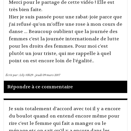
Merci pour le partage de cette vidéo ! Elle est
très bien faite.
Hier je suis passée pour une rabat-joie parce que
j'ai refusé qu'on m'offre une rose à mon cours de
danse ... Beaucoup oublient que la journée des
femmes c'est la journée internationale de lutte
pour les droits des femmes. Pour moi c'est
plutôt un jour triste, qui me rappelle à quel
point on est encore loin de l'égalité..
Écrit par :
Lily
10h29
-
jeudi 09
mars 2017
Répondre à ce commentaire
Je suis totalement d'accord avec toi il y a encore
du boulot quand on entend encore même pour
rire c'est le femme qui fait a manger ou le
ménage etc on sait qu'il y a encore dans les