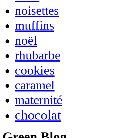
noisettes
muffins
noël
rhubarbe
cookies
caramel
maternité
chocolat
Green Blog