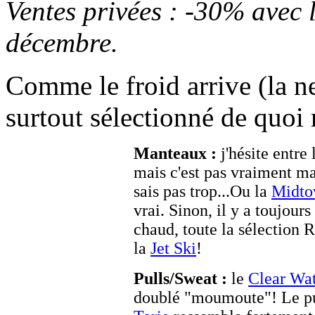
Ventes privées : -30% avec l
décembre.
Comme le froid arrive (la ne
surtout sélectionné de quoi
Manteaux :
j'hésite entre
mais c'est pas vraiment ma
sais pas trop...Ou la
Midt
vrai. Sinon, il y a toujour
chaud, toute la sélection 
la
Jet Ski
!
Pulls/Sweat :
le
Clear Wa
doublé "moumoute"! Le pu