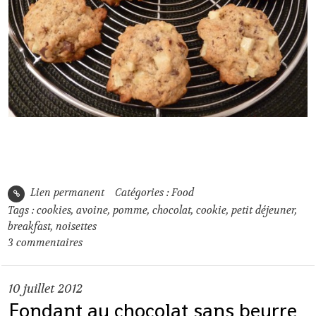
Lien permanent
Catégories :
Food
Tags :
cookies
,
avoine
,
pomme
,
chocolat
,
cookie
,
petit déjeuner
,
breakfast
,
noisettes
3
commentaires
10
juillet 2012
Fondant au chocolat sans beurre