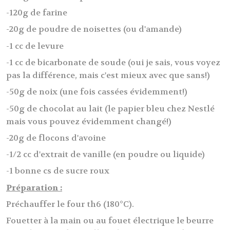
-120g de farine
-20g de poudre de noisettes (ou d'amande)
-1 cc de levure
-1 cc de bicarbonate de soude (oui je sais, vous voyez
pas la différence, mais c'est mieux avec que sans!)
-50g de noix (une fois cassées évidemment!)
-50g de chocolat au lait (le papier bleu chez Nestlé
mais vous pouvez évidemment changé!)
-20g de flocons d'avoine
-1/2 cc d'extrait de vanille (en poudre ou liquide)
-1 bonne cs de sucre roux
Préparation :
Préchauffer le four th6 (180°C).
Fouetter à la main ou au fouet électrique le beurre