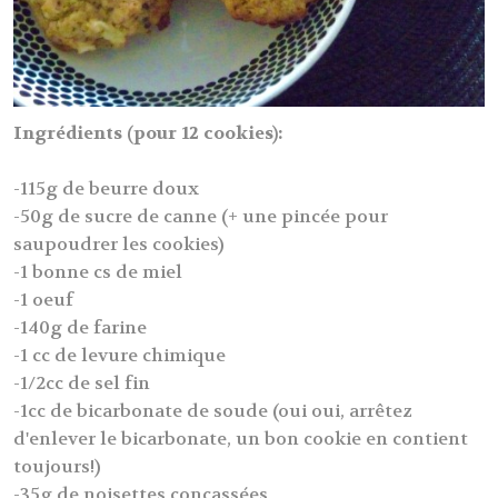
Ingrédients (pour 12 cookies):
-115g de beurre doux
-50g de sucre de canne (+ une pincée pour
saupoudrer les cookies)
-1 bonne cs de miel
-1 oeuf
-140g de farine
-1 cc de levure chimique
-1/2cc de sel fin
-1cc de bicarbonate de soude (oui oui, arrêtez
d'enlever le bicarbonate, un bon cookie en contient
toujours!)
-35g de noisettes concassées