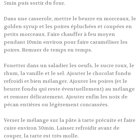
5min puis sortir du four.
Dans une casserole, mettre le beurre en morceaux, le
golden syrup et les poires épluchées et coupées en
petits morceaux. Faire chauffer à feu moyen
pendant 10min environ pour faire caraméliser les
poires. Remuer de temps en temps.
Fouetter dans un saladier les oeufs, le sucre roux, le
rhum, la vanille et le sel. Ajouter le chocolat fondu
refroidi et bien mélanger. Ajouter les poires (et le
beurre fondu qui reste éventuellement) au mélange
et remuer délicatement. Ajouter enfin les noix de
pécan entières ou légèrement concassées.
Verser le mélange sur la pâte à tarte précuite et faire
cuire environ 30min. Laisser refroidir avant de
couper, la tarte est très molle.