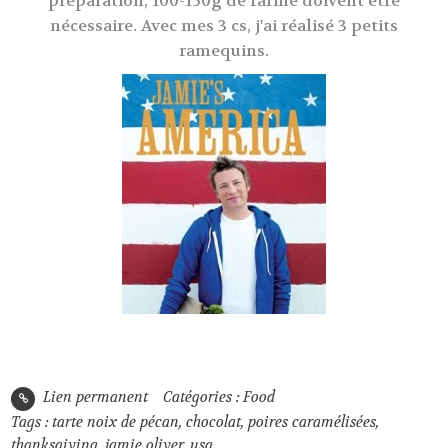
préparation, 100-150g de farine doivent être
nécessaire. Avec mes 3 cs, j'ai réalisé 3 petits
ramequins.
Lien permanent
Catégories :
Food
Tags :
tarte noix de pécan
,
chocolat
,
poires caramélisées
,
thanksgiving
,
jamie oliver
,
usa