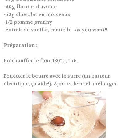
-40g flocons d'avoine
-50g chocolat en morceaux
-1/2 pomme granny
-extrait de vanille, cannelle...as you want!!
Préparation :
Préchauffer le four 180°C, th6.
Fouetter le beurre avec le sucre (un batteur
électrique, ça aide!). Ajouter le miel, mélanger.