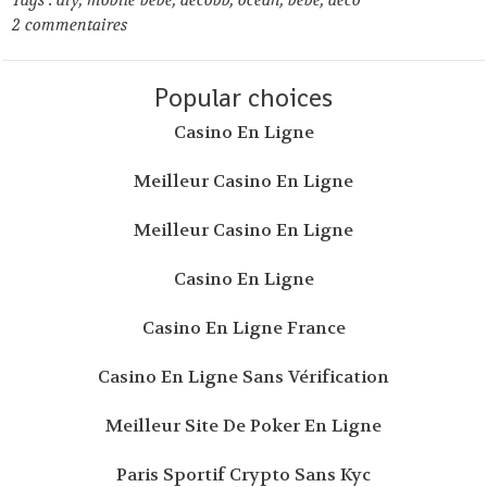
Tags :
diy
,
mobile bébé
,
décobb
,
océan
,
bébé
,
déco
2
commentaires
Popular choices
Casino En Ligne
Meilleur Casino En Ligne
Meilleur Casino En Ligne
Casino En Ligne
Casino En Ligne France
Casino En Ligne Sans Vérification
Meilleur Site De Poker En Ligne
Paris Sportif Crypto Sans Kyc