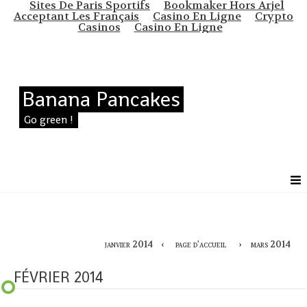
Sites De Paris Sportifs
Bookmaker Hors Arjel
Acceptant Les Français
Casino En Ligne
Crypto
Casinos
Casino En Ligne
Banana Pancakes
Go green !
janvier 2014
page d'accueil
mars 2014
FÉVRIER 2014