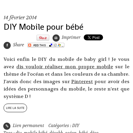
14
février 2014
DIY Mobile pour bébé
Imprimer
Share
Voici enfin le DIY du mobile de baby girl ! Je vous
avez
dis vouloir réaliser mon propre mobile
sur le
thème de l'océan et dans les couleurs de sa chambre.
J'avais donc des images sur
Pinterest
pour avoir des
idées des personnages du mobile, le reste n'est que
système D !
lire la suite
Lien permanent
Catégories :
DIY