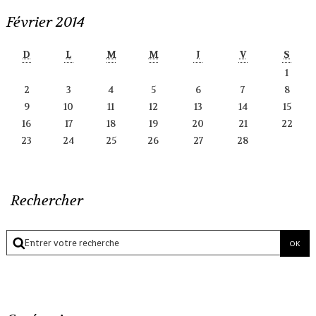
Février 2014
D
L
M
M
J
V
S
1
2
3
4
5
6
7
8
9
10
11
12
13
14
15
16
17
18
19
20
21
22
23
24
25
26
27
28
Rechercher