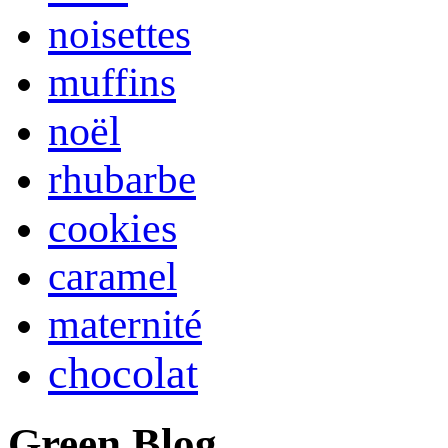
noisettes
muffins
noël
rhubarbe
cookies
caramel
maternité
chocolat
Green Blog