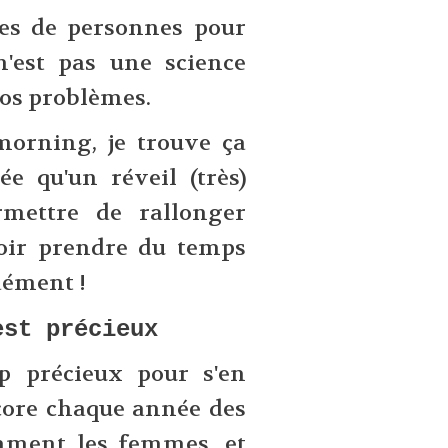
es de personnes pour
n'est pas une science
vos problèmes.
morning, je trouve ça
e qu'un réveil (très)
rmettre de rallonger
oir prendre du temps
dément !
est précieux
p précieux pour s'en
ncore chaque année des
mment les femmes, et