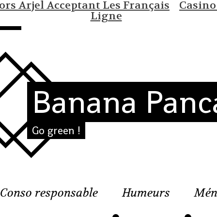
rs Arjel Acceptant Les Français
Casino
Ligne
Banana Panc
Go green !
Conso responsable
Humeurs
Mén