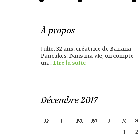
À propos
Julie, 32 ans, créatrice de Banana
Pancakes. Dans ma vie, on compte
un...
Lire la suite
Décembre 2017
D
L
M
M
J
V
1