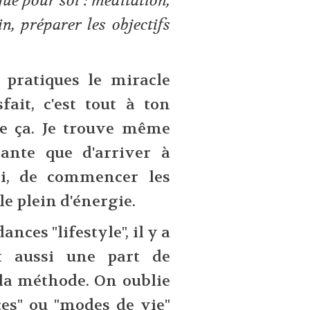
que pour soi : méditation,
in, préparer les objectifs
 pratiques le miracle
ait, c'est tout à ton
e ça. Je trouve même
sante que d'arriver à
i, de commencer les
le plein d'énergie.
ces "lifestyle", il y a
t aussi une part de
la méthode. On oublie
ces" ou "modes de vie"