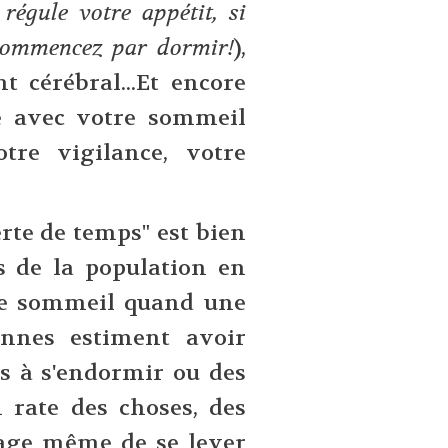
régule votre appétit, si
 commencez par dormir!
),
 cérébral...Et encore
e avec votre sommeil
re vigilance, votre
erte de temps" est bien
s de la population en
de sommeil quand une
onnes estiment avoir
és à s'endormir ou des
 rate des choses, des
age même de se lever