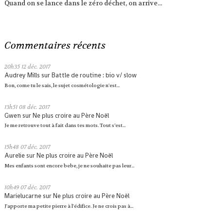
Quand on se lance dans le zéro déchet, on arrive...
Commentaires récents
20h35
12
déc. 2017
Audrey Mills
sur
Battle de routine : bio v/ slow
Bon, come tu le sais, le sujet cosmétologie n'est...
13h51
08
déc. 2017
Gwen
sur
Ne plus croire au Père Noël
Je me retrouve tout à fait dans tes mots. Tout s’est...
15h48
07
déc. 2017
Aurelie
sur
Ne plus croire au Père Noël
Mes enfants sont encore bebe, je ne souhaite pas leur...
10h49
07
déc. 2017
Marielucarne
sur
Ne plus croire au Père Noël
J'apporte ma petite pierre à l'édifice. Je ne crois pas à...