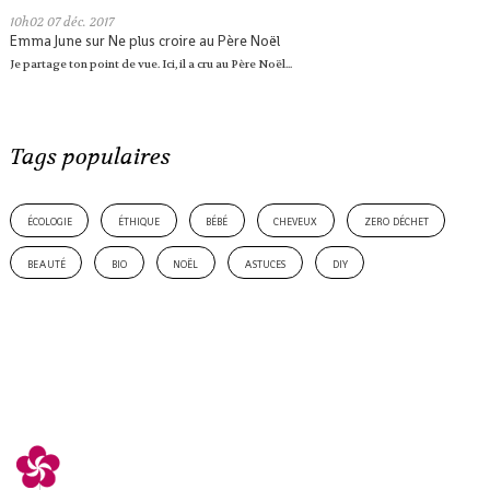
10h02
07
déc. 2017
Emma June
sur
Ne plus croire au Père Noël
Je partage ton point de vue. Ici, il a cru au Père Noël...
Tags populaires
écologie
éthique
bébé
cheveux
zero déchet
beauté
bio
noël
astuces
diy