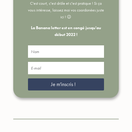
C'est court, c'est drôle et c'est pratique !
Si ça
vous intéresse, laissez moi vos coordonées juste
ici ! 😉
La Banana letter est en congé jusqu'au
début 2022 !
Je m'inscris !