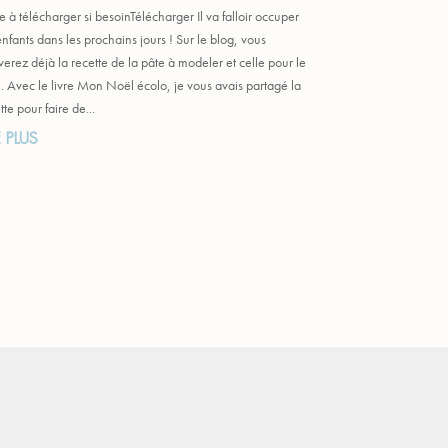
e à télécharger si besoinTélécharger Il va falloir occuper
enfants dans les prochains jours ! Sur le blog, vous
verez déjà la recette de la pâte à modeler et celle pour le
. Avec le livre Mon Noël écolo, je vous avais partagé la
tte pour faire de...
E PLUS