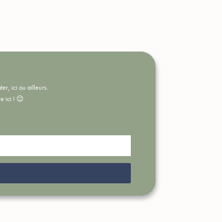
r, ici ou ailleurs.
e ici ! 😉