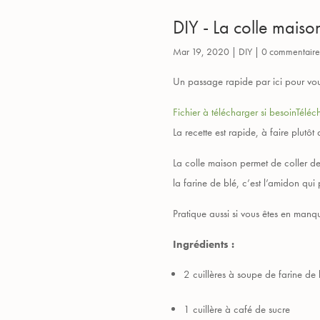
DIY - La colle maiso
Mar 19, 2020
|
DIY
|
0 commentaire
Un passage rapide par ici pour vous
Fichier à télécharger si besoin
Téléc
La recette est rapide, à faire plut
La colle maison permet de coller des 
la farine de blé, c’est l’amidon qui 
Pratique aussi si vous êtes en manqu
Ingrédients :
2 cuillères à soupe de farine de 
1 cuillère à café de sucre