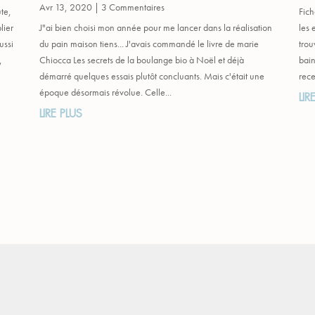
Avr 13, 2020
| 3 Commentaires
ute,
Fich
lier
J"ai bien choisi mon année pour me lancer dans la réalisation
les 
ussi
du pain maison tiens... J'avais commandé le livre de marie
trou
,
Chiocca Les secrets de la boulange bio à Noël et déjà
bain
démarré quelques essais plutôt concluants. Mais c'était une
rece
époque désormais révolue. Celle...
LIR
LIRE PLUS