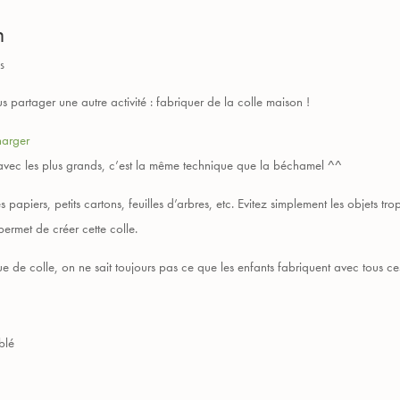
n
s
 partager une autre activité : fabriquer de la colle maison !
harger
ôt avec les plus grands, c’est la même technique que la béchamel ^^
papiers, petits cartons, feuilles d’arbres, etc. Evitez simplement les objets trop 
permet de créer cette colle.
e de colle, on ne sait toujours pas ce que les enfants fabriquent avec tous ces 
blé