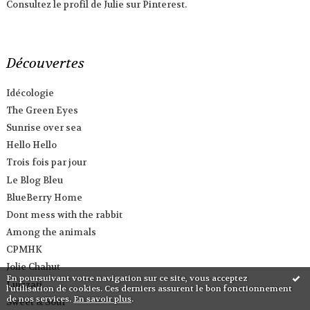
Consultez le profil de Julie sur Pinterest.
Découvertes
Idécologie
The Green Eyes
Sunrise over sea
Hello Hello
Trois fois par jour
Le Blog Bleu
BlueBerry Home
Dont mess with the rabbit
Among the animals
CPMHK
Jolie Chahut
En poursuivant votre navigation sur ce site, vous acceptez
Luizzati
l'utilisation de cookies. Ces derniers assurent le bon fonctionnement
de nos services.
En savoir plus
.
Sweet & Sour