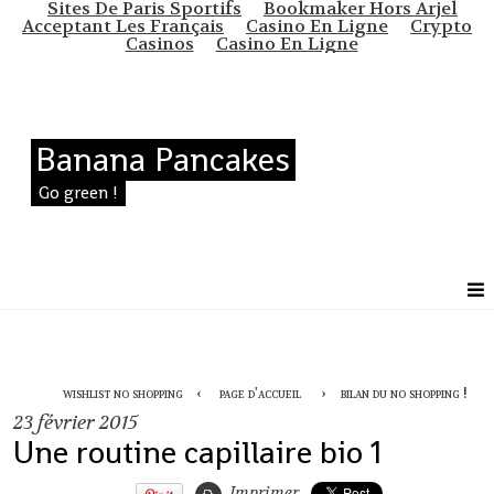
Sites De Paris Sportifs
Bookmaker Hors Arjel
Acceptant Les Français
Casino En Ligne
Crypto
Casinos
Casino En Ligne
Banana Pancakes
Go green !
wishlist no shopping
page d'accueil
bilan du no shopping !
23
février 2015
Une routine capillaire bio 1
Imprimer