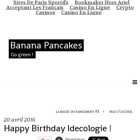
Sites De Paris Sportifs
Bookmaker Hors Arjel
Acceptant Les Français
Casino En Ligne
Crypto
Casinos
Casino En Ligne
Banana Pancakes
Go green !
la magie du rangement #1
page d'accueil
20
avril 2016
Happy Birthday Idecologie !
Imprimer