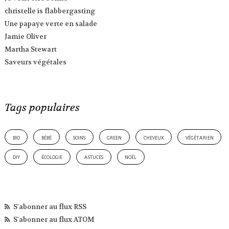
christelle is flabbergasting
Une papaye verte en salade
Jamie Oliver
Martha Stewart
Saveurs végétales
Tags populaires
bio
bébé
soins
green
cheveux
végétarien
diy
écologie
astuces
noël
S'abonner au flux RSS
S'abonner au flux ATOM