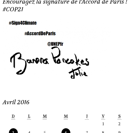
Encouragez la signature de l'Accord de Paris !
#COP21
Avril 2016
D
L
M
M
J
V
S
1
2
3
4
5
6
7
8
9