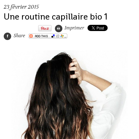
23
février 2015
Une routine capillaire bio 1
Imprimer
Share