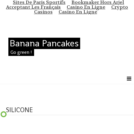
Sites De Paris Sportifs
Bookmaker Hors Arjel
Acceptant Les Français
Casino En Ligne
Crypto
Casinos
Casino En Ligne
Banana Pancakes
Go green !
SILICONE