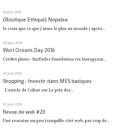
14
juin 2016
{Boutique Ethique} Nopalea
Je crois que ce que j'aime le plus au monde ( après...
08
juin 2016
Worl Oceans Day 2016
Crédits photo : Surfrider foundation via Instagram...
07
juin 2016
Shopping : Investir dans MES basiques
L'article de Coline sur Le prix des...
05
juin 2016
Revue de web #20
Une semaine un peu tranquille côté web, pas trop de...