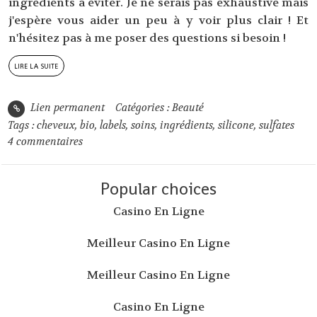
ingrédients à éviter. Je ne serais pas exhaustive mais
j'espère vous aider un peu à y voir plus clair ! Et
n'hésitez pas à me poser des questions si besoin !
lire la suite
Lien permanent
Catégories :
Beauté
Tags :
cheveux
,
bio
,
labels
,
soins
,
ingrédients
,
silicone
,
sulfates
4
commentaires
Popular choices
Casino En Ligne
Meilleur Casino En Ligne
Meilleur Casino En Ligne
Casino En Ligne