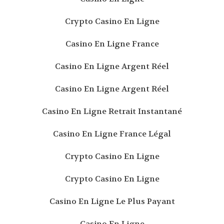
Crypto Casino En Ligne
Casino En Ligne France
Casino En Ligne Argent Réel
Casino En Ligne Argent Réel
Casino En Ligne Retrait Instantané
Casino En Ligne France Légal
Crypto Casino En Ligne
Crypto Casino En Ligne
Casino En Ligne Le Plus Payant
Casino En Ligne