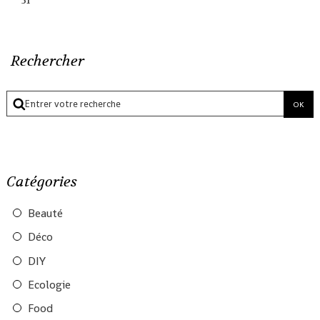
31
Rechercher
Catégories
Beauté
Déco
DIY
Ecologie
Food