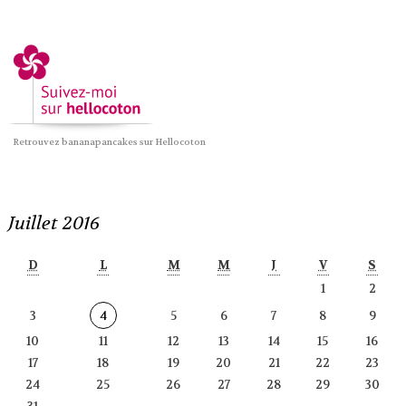
Retrouvez bananapancakes sur Hellocoton
Juillet 2016
D
L
M
M
J
V
S
1
2
3
4
5
6
7
8
9
10
11
12
13
14
15
16
17
18
19
20
21
22
23
24
25
26
27
28
29
30