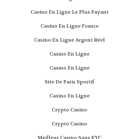
Casino En Ligne Le Plus Payant
Casino En Ligne France
Casino En Ligne Argent Réel
Casino En Ligne
Casino En Ligne
Site De Paris Sportif
Casino En Ligne
Crypto Casino
Crypto Casino
Meilleur Casino Sans KYC