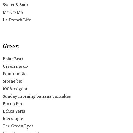
Sweet & Sour
MYNY/MA
La French Life
Green
Polar Bear
Green me up
Feminin Bio
Sirène bio
100% végétal
Sunday morning banana pancakes
Pin up Bio
Echos Verts
Idécologie
The Green Eyes