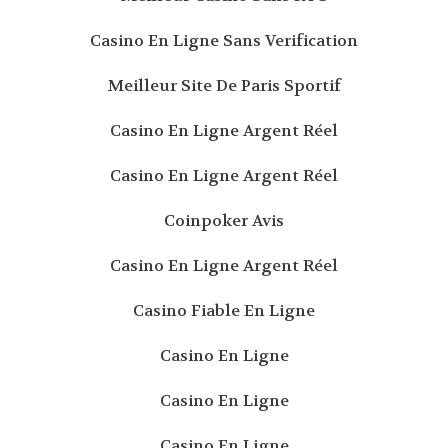
Casino En Ligne Sans Verification
Meilleur Site De Paris Sportif
Casino En Ligne Argent Réel
Casino En Ligne Argent Réel
Coinpoker Avis
Casino En Ligne Argent Réel
Casino Fiable En Ligne
Casino En Ligne
Casino En Ligne
Casino En Ligne