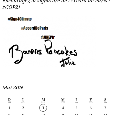
Encouragez la signature de l'Accord de Paris !
#COP21
Mai 2016
D
L
M
M
J
V
S
1
2
3
4
5
6
7