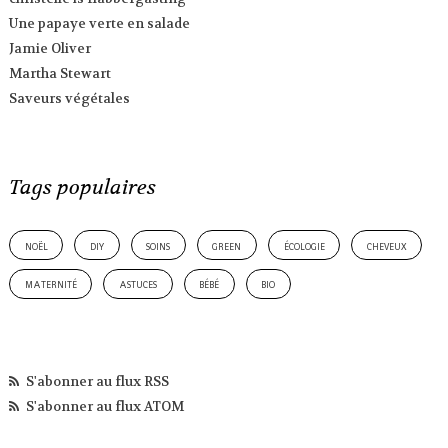
Une papaye verte en salade
Jamie Oliver
Martha Stewart
Saveurs végétales
Tags populaires
noël
diy
soins
green
écologie
cheveux
maternité
astuces
bébé
bio
S'abonner au flux RSS
S'abonner au flux ATOM