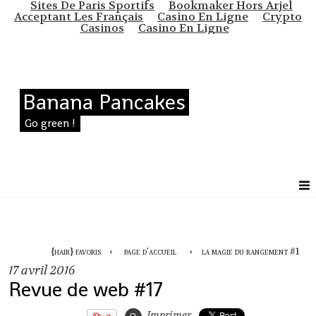
Sites De Paris Sportifs
Bookmaker Hors Arjel
Acceptant Les Français
Casino En Ligne
Crypto
Casinos
Casino En Ligne
Banana Pancakes
Go green !
{hair} favoris
page d'accueil
la magie du rangement #1
17
avril 2016
Revue de web #17
Imprimer