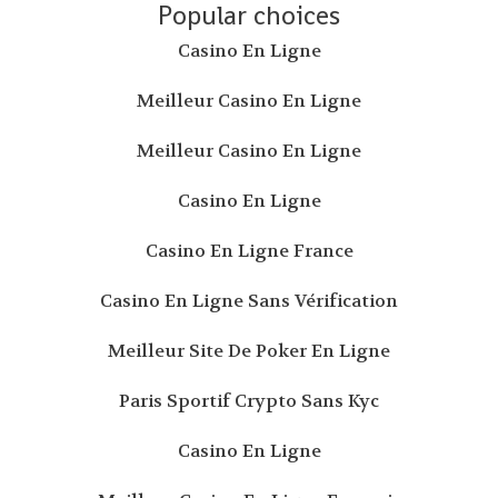
Popular choices
Casino En Ligne
Meilleur Casino En Ligne
Meilleur Casino En Ligne
Casino En Ligne
Casino En Ligne France
Casino En Ligne Sans Vérification
Meilleur Site De Poker En Ligne
Paris Sportif Crypto Sans Kyc
Casino En Ligne