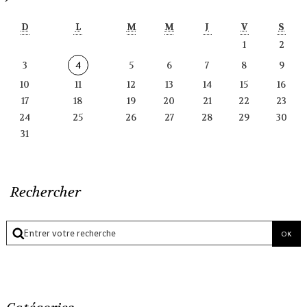
D
L
M
M
J
V
S
1
2
3
4
5
6
7
8
9
10
11
12
13
14
15
16
17
18
19
20
21
22
23
24
25
26
27
28
29
30
31
Rechercher