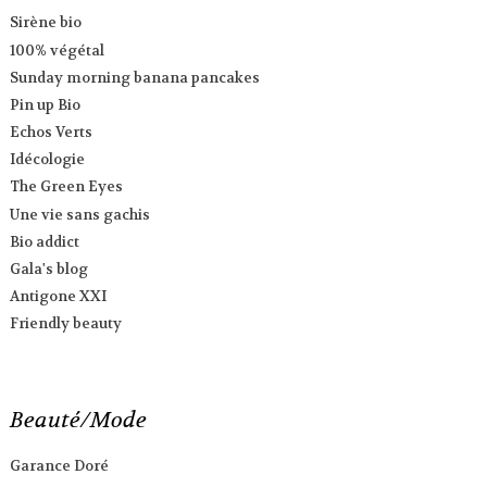
Sirène bio
100% végétal
Sunday morning banana pancakes
Pin up Bio
Echos Verts
Idécologie
The Green Eyes
Une vie sans gachis
Bio addict
Gala's blog
Antigone XXI
Friendly beauty
Beauté/Mode
Garance Doré