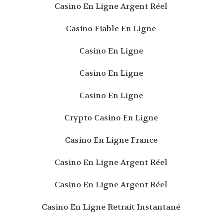
Casino En Ligne Argent Réel
Casino Fiable En Ligne
Casino En Ligne
Casino En Ligne
Casino En Ligne
Crypto Casino En Ligne
Casino En Ligne France
Casino En Ligne Argent Réel
Casino En Ligne Argent Réel
Casino En Ligne Retrait Instantané