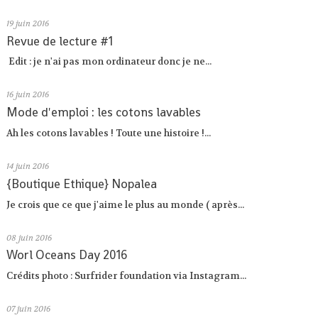
19
juin 2016
Revue de lecture #1
Edit : je n'ai pas mon ordinateur donc je ne...
16
juin 2016
Mode d'emploi : les cotons lavables
Ah les cotons lavables ! Toute une histoire !...
14
juin 2016
{Boutique Ethique} Nopalea
Je crois que ce que j'aime le plus au monde ( après...
08
juin 2016
Worl Oceans Day 2016
Crédits photo : Surfrider foundation via Instagram...
07
juin 2016