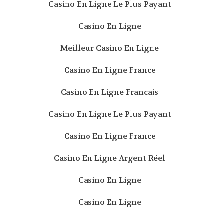
Casino En Ligne Le Plus Payant
Casino En Ligne
Meilleur Casino En Ligne
Casino En Ligne France
Casino En Ligne Francais
Casino En Ligne Le Plus Payant
Casino En Ligne France
Casino En Ligne Argent Réel
Casino En Ligne
Casino En Ligne