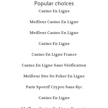
Popular choices
Casino En Ligne
Meilleur Casino En Ligne
Meilleur Casino En Ligne
Casino En Ligne
Casino En Ligne France
Casino En Ligne Sans Vérification
Meilleur Site De Poker En Ligne
Paris Sportif Crypto Sans Kyc
Casino En Ligne