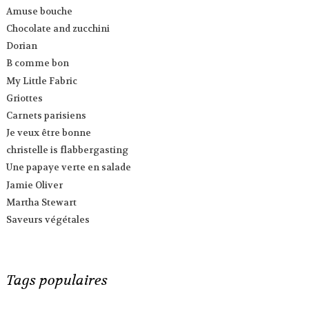
Amuse bouche
Chocolate and zucchini
Dorian
B comme bon
My Little Fabric
Griottes
Carnets parisiens
Je veux être bonne
christelle is flabbergasting
Une papaye verte en salade
Jamie Oliver
Martha Stewart
Saveurs végétales
Tags populaires