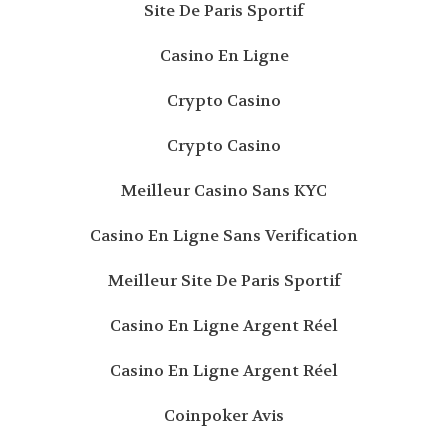
Site De Paris Sportif
Casino En Ligne
Crypto Casino
Crypto Casino
Meilleur Casino Sans KYC
Casino En Ligne Sans Verification
Meilleur Site De Paris Sportif
Casino En Ligne Argent Réel
Casino En Ligne Argent Réel
Coinpoker Avis