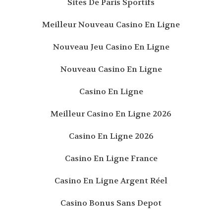
Sites De Paris Sportifs
Meilleur Nouveau Casino En Ligne
Nouveau Jeu Casino En Ligne
Nouveau Casino En Ligne
Casino En Ligne
Meilleur Casino En Ligne 2026
Casino En Ligne 2026
Casino En Ligne France
Casino En Ligne Argent Réel
Casino Bonus Sans Depot