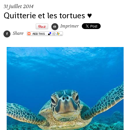
31
juillet 2014
Quitterie et les tortues ♥
Imprimer
Share