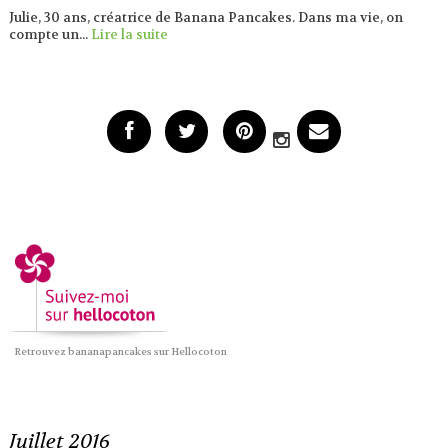
Julie, 30 ans, créatrice de Banana Pancakes. Dans ma vie, on
compte un...
Lire la suite
Retrouvez bananapancakes sur Hellocoton
Juillet 2016