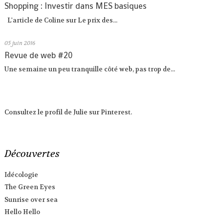
Shopping : Investir dans MES basiques
L'article de Coline sur Le prix des...
05
juin 2016
Revue de web #20
Une semaine un peu tranquille côté web, pas trop de...
Consultez le profil de Julie sur Pinterest.
Découvertes
Idécologie
The Green Eyes
Sunrise over sea
Hello Hello