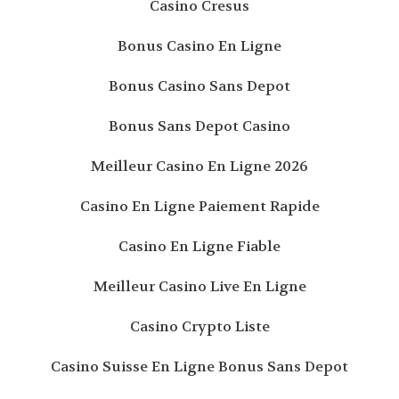
Casino Cresus
Bonus Casino En Ligne
Bonus Casino Sans Depot
Bonus Sans Depot Casino
Meilleur Casino En Ligne 2026
Casino En Ligne Paiement Rapide
Casino En Ligne Fiable
Meilleur Casino Live En Ligne
Casino Crypto Liste
Casino Suisse En Ligne Bonus Sans Depot