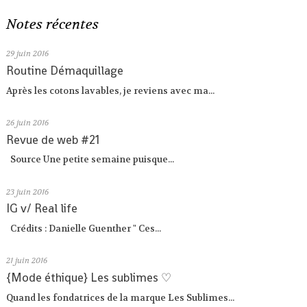
Notes récentes
29
juin 2016
Routine Démaquillage
Après les cotons lavables, je reviens avec ma...
26
juin 2016
Revue de web #21
Source Une petite semaine puisque...
23
juin 2016
IG v/ Real life
Crédits : Danielle Guenther " Ces...
21
juin 2016
{Mode éthique} Les sublimes ♡
Quand les fondatrices de la marque Les Sublimes...