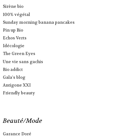
Sirène bio
100% végétal
Sunday morning banana pancakes
Pin up Bio
Echos Verts
Idécologie
The Green Eyes
Une vie sans gachis
Bio addict
Gala's blog
Antigone XXI
Friendly beauty
Beauté/Mode
Garance Doré