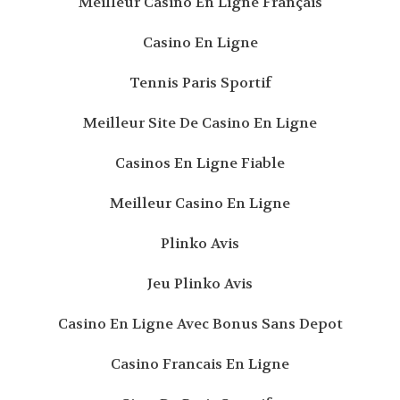
Meilleur Casino En Ligne Français
Casino En Ligne
Tennis Paris Sportif
Meilleur Site De Casino En Ligne
Casinos En Ligne Fiable
Meilleur Casino En Ligne
Plinko Avis
Jeu Plinko Avis
Casino En Ligne Avec Bonus Sans Depot
Casino Francais En Ligne