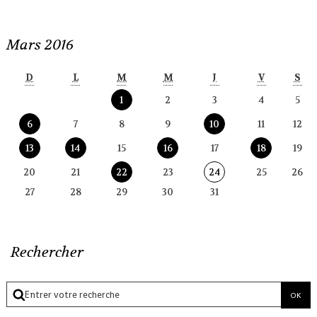
Mars 2016
D
L
M
M
J
V
S
1
2
3
4
5
6
7
8
9
10
11
12
13
14
15
16
17
18
19
20
21
22
23
24
25
26
27
28
29
30
31
Rechercher