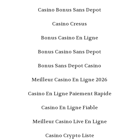
Casino Bonus Sans Depot
Casino Cresus
Bonus Casino En Ligne
Bonus Casino Sans Depot
Bonus Sans Depot Casino
Meilleur Casino En Ligne 2026
Casino En Ligne Paiement Rapide
Casino En Ligne Fiable
Meilleur Casino Live En Ligne
Casino Crypto Liste