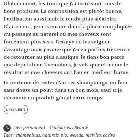
Globalement, les trois que j'ai testé sont tous de
bons produits. La composition est plutôt bonne,
l'utilisation aussi mais le rendu plus aléatoire.
Clairement, je suis encore dans la phase compliquée
du passage au naturel où mes cheveux sont
forcément plus secs. J'essaye de les soigner
davantage mais j'avoue que j'ai eu parfois très envie
de retourner au plus classique. Je tiens bon parce
que depuis bien 2 semaines, je vois quand même le
résultat et mes cheveux ont l'air en meilleur forme.
Je continue de tester d'autres shampoings, on fera
sans doute un point dans un bon mois, sauf si je
découvre un produit génial entre temps!
lire la suite
Lien permanent
Catégories :
Beauté
Tags :
shampoings
,
naturels
,
bio
,
weleda
,
melvita
,
coslys