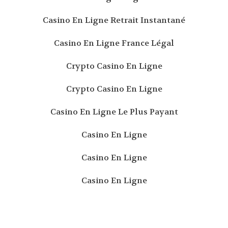
Casino En Ligne Retrait Instantané
Casino En Ligne France Légal
Crypto Casino En Ligne
Crypto Casino En Ligne
Casino En Ligne Le Plus Payant
Casino En Ligne
Casino En Ligne
Casino En Ligne