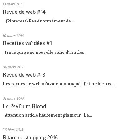
13
mars 2016
Revue de web #14
{Pinterest} Pas énormément de...
10
mars 2016
Recettes validées #1
J'inaugure une nouvelle série d'articles...
06
mars 2016
Revue de web #13
Les revues de web m'avaient manqué ! J'aime bien ce...
01
mars 2016
Le Psyllium Blond
Attention article hautement glamour ! Le...
28
févr. 2016
Bilan no-shopping 2016