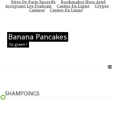
Sites De Paris Sportifs
Bookmaker Hors Arjel
Acceptant Les Français
Casino En Ligne
Crypto
Casinos
Casino En Ligne
Banana Pancakes
Go green !
SHAMPOINGS