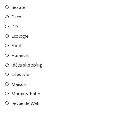
Beauté
Déco
DIY
Ecologie
Food
Humeurs
Idées shopping
Lifestyle
Maison
Mama & baby
Revue de Web