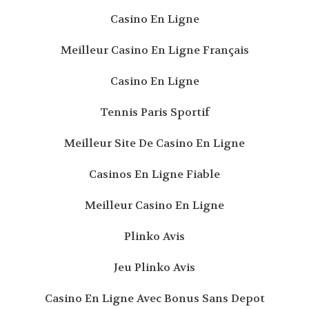
Casino En Ligne
Meilleur Casino En Ligne Français
Casino En Ligne
Tennis Paris Sportif
Meilleur Site De Casino En Ligne
Casinos En Ligne Fiable
Meilleur Casino En Ligne
Plinko Avis
Jeu Plinko Avis
Casino En Ligne Avec Bonus Sans Depot