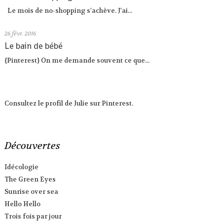
Le mois de no-shopping s'achève. J'ai...
26
févr. 2016
Le bain de bébé
{Pinterest} On me demande souvent ce que...
Consultez le profil de Julie sur Pinterest.
Découvertes
Idécologie
The Green Eyes
Sunrise over sea
Hello Hello
Trois fois par jour